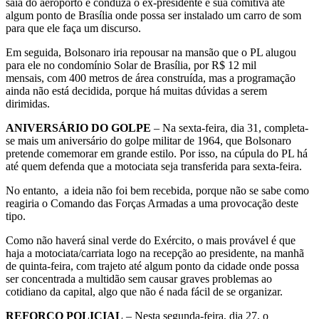
saia do aeroporto e conduza o ex-presidente e sua comitiva até
algum ponto de Brasília onde possa ser instalado um carro de som
para que ele faça um discurso.
Em seguida, Bolsonaro iria repousar na mansão que o PL alugou
para ele no condomínio Solar de Brasília, por R$ 12 mil
mensais, com 400 metros de área construída, mas a programação
ainda não está decidida, porque há muitas dúvidas a serem
dirimidas.
ANIVERSÁRIO DO GOLPE
– Na sexta-feira, dia 31, completa-
se mais um aniversário do golpe militar de 1964, que Bolsonaro
pretende comemorar em grande estilo. Por isso, na cúpula do PL há
até quem defenda que a motociata seja transferida para sexta-feira.
No entanto, a ideia não foi bem recebida, porque não se sabe como
reagiria o Comando das Forças Armadas a uma provocação deste
tipo.
Como não haverá sinal verde do Exército, o mais provável é que
haja a motociata/carriata logo na recepção ao presidente, na manhã
de quinta-feira, com trajeto até algum ponto da cidade onde possa
ser concentrada a multidão sem causar graves problemas ao
cotidiano da capital, algo que não é nada fácil de se organizar.
REFORÇO POLICIAL
– Nesta segunda-feira, dia 27, o