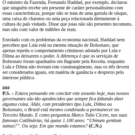
O ministro da Fazenda, Fernando Haddad, por exemplo, declarou
que ninguém recebe um presente de caráter personalíssimo com
essas características, porque não se trata de uma garrafa de uísque,
uma caixa de charutos ou uma peça relacionada diretamente à
cultura do país visitado. Disse que joias não são presentes incomuns,
mas não com valor de milhões de reais.
Enrolado com os problemas da economia nacional, Haddad nem
percebeu que Lula está na mesma situação de Bolsonaro, que
apenas repetiu o comportamento criminoso adotado por Lula e
Dilma ao deixarem o poder. A diferença é que os serviçais de
Bolsonaro foram apanhados em flagrante pela Receita, enquanto
Lula e Dilma não tiveram este constrangimento, mas os três devem
ser considerados iguais, em matéria de ganância e desprezo pelo
interesse público.
###
P.S. –
Estava pensando em concluir este assunto hoje, mas nossos
governantes são tão apodrecidos que sempre fica faltando dizer
alguma coisa. Aliás, com presidentes tipo Lula, Dilma ou
Bolsonaro, o Brasil está mesmo condenado a permanecer no
Terceiro Mundo. E como perguntou Marco Tulio Cícero, nas suas
famosas Catilinárias, há quase 1.100 anos: “U
binam gentium
sumus?”. Ou seja: Em que mundo estamos?
(C.N.)