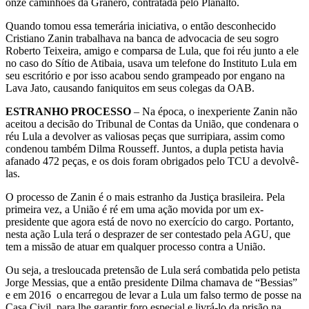
onze caminhões da Granero, contratada pelo Planalto.
Quando tomou essa temerária iniciativa, o então desconhecido
Cristiano Zanin trabalhava na banca de advocacia de seu sogro
Roberto Teixeira, amigo e comparsa de Lula, que foi réu junto a ele
no caso do Sítio de Atibaia, usava um telefone do Instituto Lula em
seu escritório e por isso acabou sendo grampeado por engano na
Lava Jato, causando faniquitos em seus colegas da OAB.
ESTRANHO PROCESSO
– Na época, o inexperiente Zanin não
aceitou a decisão do Tribunal de Contas da União, que condenara o
réu Lula a devolver as valiosas peças que surripiara, assim como
condenou também Dilma Rousseff. Juntos, a dupla petista havia
afanado 472 peças, e os dois foram obrigados pelo TCU a devolvê-
las.
O processo de Zanin é o mais estranho da Justiça brasileira. Pela
primeira vez, a União é ré em uma ação movida por um ex-
presidente que agora está de novo no exercício do cargo. Portanto,
nesta ação Lula terá o desprazer de ser contestado pela AGU, que
tem a missão de atuar em qualquer processo contra a União.
Ou seja, a tresloucada pretensão de Lula será combatida pelo petista
Jorge Messias, que a então presidente Dilma chamava de “Bessias”
e em 2016 o encarregou de levar a Lula um falso termo de posse na
Casa Civil, para lhe garantir foro especial e livrá-lo da prisão na