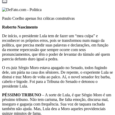
WhatsApp
Email
Paulo Coelho apenas fez críticas construtivas
Roberto Nascimento
De início, o presidente Lula tem de fazer um “mea culpa” e
reconhecer os próprios erros, pois se transformou num mago da
política, que precisa medir suas palavras e declarações, em função
da enorme repercussão que sempre ocorre com seus
pronunciamentos, que têm o poder de levantar do túmulo até quem
parecia defunto duro igual a pedra.
O ex-juiz Sérgio Moro estava apagado no Senado, todos fugindo
dele, um pária na casa dos sêniores. De repente, o experiente Lula se
distrai e traz Moro de volta ao palco. Aí, o novel senador fez barba,
cabelo e bigode. Foi para a Tribuna do Senado e detonou o
presidente Lula.
PÉSSIMO TRIBUNO
– A sorte de Lula, é que Sérgio Moro é um
péssimo tribuno. Não tem carisma, lhe falta emoção, discursa mal,
inseguro e gagueja com frequência. Sua voz de taquara rachada
também não ajuda. Mas, Lula deu a Moro aqueles providenciais
quinze minutos de fama.