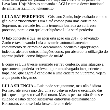
Lava Jato. Hoje Messias comanda a AGU e tem o dever funcional
de enfrentar Zanin no julgamento.
LULA SAI PERDEDOR
– Cristiano Zanin, hoje exaltado como o
gênio que “inocentou” Lula e até cotado para uma cadeira no
Supremo, na verdade fez uma tremenda burrada ao abrir esse
processo, porque em qualquer hipótese Lula sairá perdedor.
O fato concreto é que, ao abrir esta ação em 2017, o advogado
Zanin estava levando Lula a assumir automaticamente o
cometimento de crimes de descaminho, peculato e apropriação
indébita, além de outras infrações como, por absurdo, a utilização do
aparato judicial como litigante de má-fé.
É como se Lula tivesse assumido ser réu confesso, uma situação a
que somente poderia ser levado por um advogado inexperiente e
trapalhão, que agora é candidato a uma cadeira no Supremo, vejam
a que ponto chegamos.
LULA SILENCIA
– Lula pode ser ignorante, mas não é idiota.
Por isso, até agora não deu uma só palavra sobre o escândalo das
joias que atinge seu rival Bolsonaro. Mas os petistas não têm esse
cuidado e estão dando sucessivas entrevistas esculhambando
Bolsonaro, como se Lula fosse diferente dele.