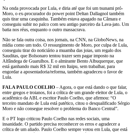
Na onda provocada por Lula, e diria até que foi um tsunami pró-
Moro, o ex-procurador do power point Deltan Dallagnol também
quis tirar uma casquinha. Também estava apagado na Câmara e
conseguiu subir no palco com seu antigo parceiro da Lava-jato. Um
batia nos réus, enquanto o outro massacrava.
Não se fala outra coisa, nos jornais, na CNN, na GloboNews, na
mídia como um todo. O ressurgimento de Moro, por culpa de Lula,
conseguiu tirar do noticiário a muamba das joias, um regalo dos
Sauditas, que Bolsonaro tentou trazer sem pagar imposto na
Alfândega de Guarulhos. E o almirante Bento Albuquerque, que
está ganhando mais R$ 32 mil em Itaipu, sem trabalhar, para
engordar a aposentadoria/reforma, também agradeceu o favor de
Lula.
FALA PAULO COELHO
– Agora, o que está dando o que falar,
entre gregos e troianos, foi a crítica de um grande eleitor de Lula, o
acadêmico da ABL e escritor Paulo Coelho, que afirmou: “O
terceiro mandato de Lula está patético, citou o desqualificado Sérgio
Moro e não consegue resolver o problema do Banco Central”.
E o PT logo criticou Paulo Coelho nas redes sociais, uma
insanidade. O partido precisa reconhecer os erros e agradecer a
crítica de um aliado. Paulo Coelho sempre votou em Lula, que está