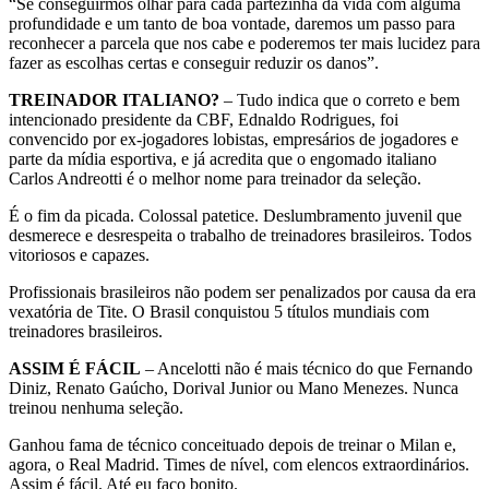
“Se conseguirmos olhar para cada partezinha da vida com alguma
profundidade e um tanto de boa vontade, daremos um passo para
reconhecer a parcela que nos cabe e poderemos ter mais lucidez para
fazer as escolhas certas e conseguir reduzir os danos”.
TREINADOR ITALIANO?
– Tudo indica que o correto e bem
intencionado presidente da CBF, Ednaldo Rodrigues, foi
convencido por ex-jogadores lobistas, empresários de jogadores e
parte da mídia esportiva, e já acredita que o engomado italiano
Carlos Andreotti é o melhor nome para treinador da seleção.
É o fim da picada. Colossal patetice. Deslumbramento juvenil que
desmerece e desrespeita o trabalho de treinadores brasileiros. Todos
vitoriosos e capazes.
Profissionais brasileiros não podem ser penalizados por causa da era
vexatória de Tite. O Brasil conquistou 5 títulos mundiais com
treinadores brasileiros.
ASSIM É FÁCIL
– Ancelotti não é mais técnico do que Fernando
Diniz, Renato Gaúcho, Dorival Junior ou Mano Menezes. Nunca
treinou nenhuma seleção.
Ganhou fama de técnico conceituado depois de treinar o Milan e,
agora, o Real Madrid. Times de nível, com elencos extraordinários.
Assim é fácil. Até eu faço bonito.