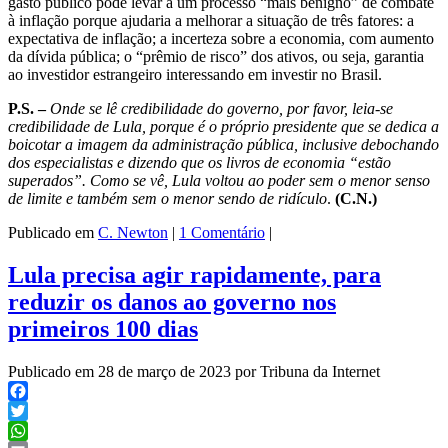
gasto público pode levar a um processo “mais benigno” de combate
à inflação porque ajudaria a melhorar a situação de três fatores: a
expectativa de inflação; a incerteza sobre a economia, com aumento
da dívida pública; o “prêmio de risco” dos ativos, ou seja, garantia
ao investidor estrangeiro interessando em investir no Brasil.
P.S. –
Onde se lê credibilidade do governo, por favor, leia-se
credibilidade de
Lula, porque é o próprio presidente que se dedica a
boicotar a imagem da administração pública, inclusive debochando
dos especialistas e dizendo que os livros de economia “estão
superados”. Como se vê, Lula voltou ao poder sem o menor senso
de limite e também sem o menor sendo de ridículo
.
(C.N.)
Publicado em
C. Newton
|
1 Comentário
|
Lula precisa agir rapidamente, para
reduzir os danos ao governo nos
primeiros 100 dias
Publicado em 28 de março de 2023 por Tribuna da Internet
Facebook
Twitter