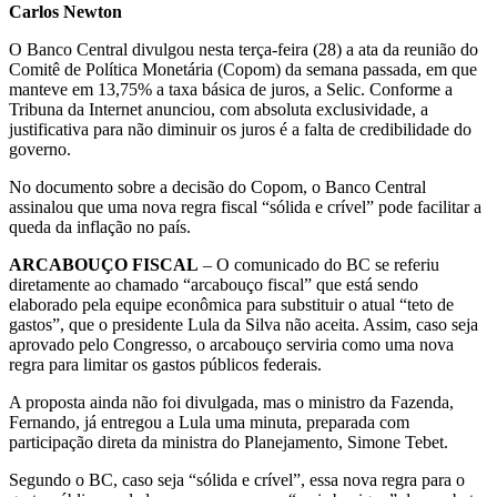
Carlos Newton
O Banco Central divulgou nesta terça-feira (28) a ata da reunião do
Comitê de Política Monetária (Copom) da semana passada, em que
manteve em 13,75% a taxa básica de juros, a Selic. Conforme a
Tribuna da Internet anunciou, com absoluta exclusividade, a
justificativa para não diminuir os juros é a falta de credibilidade do
governo.
No documento sobre a decisão do Copom, o Banco Central
assinalou que uma nova regra fiscal “sólida e crível” pode facilitar a
queda da inflação no país.
ARCABOUÇO FISCAL
– O comunicado do BC se referiu
diretamente ao chamado “arcabouço fiscal” que está sendo
elaborado pela equipe econômica para substituir o atual “teto de
gastos”, que o presidente Lula da Silva não aceita. Assim, caso seja
aprovado pelo Congresso, o arcabouço serviria como uma nova
regra para limitar os gastos públicos federais.
A proposta ainda não foi divulgada, mas o ministro da Fazenda,
Fernando, já entregou a Lula uma minuta, preparada com
participação direta da ministra do Planejamento, Simone Tebet.
Segundo o BC, caso seja “sólida e crível”, essa nova regra para o