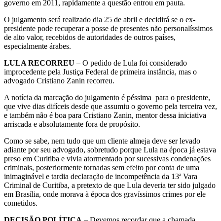
governo em 2011, rapidamente a questão entrou em pauta.
O julgamento será realizado dia 25 de abril e decidirá se o ex-
presidente pode recuperar a posse de presentes não personalíssimos
de alto valor, recebidos de autoridades de outros países,
especialmente árabes.
LULA RECORREU
– O pedido de Lula foi considerado
improcedente pela Justiça Federal de primeira instância, mas o
advogado Cristiano Zanin recorreu.
A notícia da marcação do julgamento é péssima para o presidente,
que vive dias difíceis desde que assumiu o governo pela terceira vez,
e também não é boa para Cristiano Zanin, mentor dessa iniciativa
arriscada e absolutamente fora de propósito.
Como se sabe, nem tudo que um cliente almeja deve ser levado
adiante por seu advogado, sobretudo porque Lula na época já estava
preso em Curitiba e vivia atormentado por sucessivas condenações
criminais, posteriormente tornadas sem efeito por conta de uma
inimaginável e tardia declaração de incompetência da 13ª Vara
Criminal de Curitiba, a pretexto de que Lula deveria ter sido julgado
em Brasília, onde morava à época dos gravíssimos crimes por ele
cometidos.
DECISÃO POLÍTICA
– Devemos recordar que a chamada