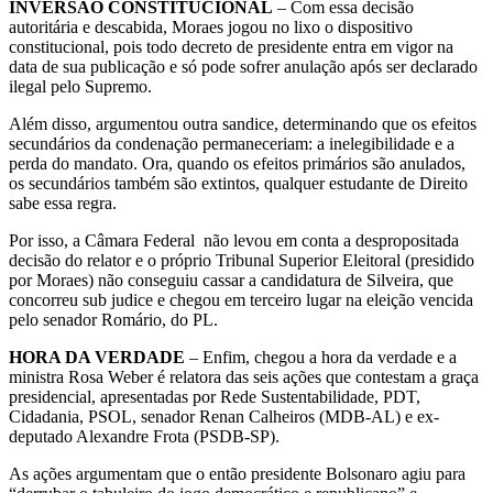
INVERSÃO CONSTITUCIONAL
– Com essa decisão
autoritária e descabida, Moraes jogou no lixo o dispositivo
constitucional, pois todo decreto de presidente entra em vigor na
data de sua publicação e só pode sofrer anulação após ser declarado
ilegal pelo Supremo.
Além disso, argumentou outra sandice, determinando que os efeitos
secundários da condenação permaneceriam: a inelegibilidade e a
perda do mandato. Ora, quando os efeitos primários são anulados,
os secundários também são extintos, qualquer estudante de Direito
sabe essa regra.
Por isso, a Câmara Federal não levou em conta a despropositada
decisão do relator e o próprio Tribunal Superior Eleitoral (presidido
por Moraes) não conseguiu cassar a candidatura de Silveira, que
concorreu sub judice e chegou em terceiro lugar na eleição vencida
pelo senador Romário, do PL.
HORA DA VERDADE
– Enfim, chegou a hora da verdade e a
ministra Rosa Weber é relatora das seis ações que contestam a graça
presidencial, apresentadas por Rede Sustentabilidade, PDT,
Cidadania, PSOL, senador Renan Calheiros (MDB-AL) e ex-
deputado Alexandre Frota (PSDB-SP).
As ações argumentam que o então presidente Bolsonaro agiu para