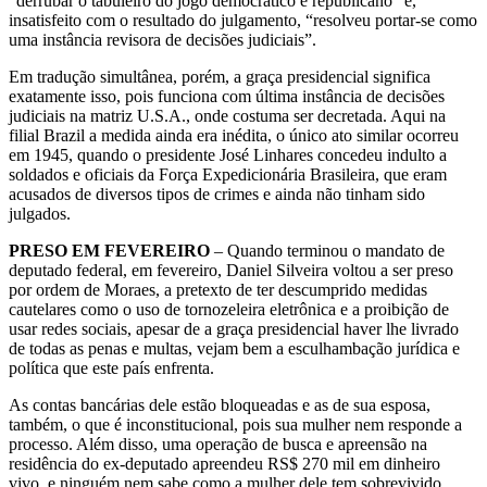
“derrubar o tabuleiro do jogo democrático e republicano” e,
insatisfeito com o resultado do julgamento, “resolveu portar-se como
uma instância revisora de decisões judiciais”.
Em tradução simultânea, porém, a graça presidencial significa
exatamente isso, pois funciona com última instância de decisões
judiciais na matriz U.S.A., onde costuma ser decretada. Aqui na
filial Brazil a medida ainda era inédita, o único ato similar ocorreu
em 1945, quando o presidente José Linhares concedeu indulto a
soldados e oficiais da Força Expedicionária Brasileira, que eram
acusados de diversos tipos de crimes e ainda não tinham sido
julgados.
PRESO EM FEVEREIRO
– Quando terminou o mandato de
deputado federal, em fevereiro, Daniel Silveira voltou a ser preso
por ordem de Moraes, a pretexto de ter descumprido medidas
cautelares como o uso de tornozeleira eletrônica e a proibição de
usar redes sociais, apesar de a graça presidencial haver lhe livrado
de todas as penas e multas, vejam bem a esculhambação jurídica e
política que este país enfrenta.
As contas bancárias dele estão bloqueadas e as de sua esposa,
também, o que é inconstitucional, pois sua mulher nem responde a
processo. Além disso, uma operação de busca e apreensão na
residência do ex-deputado apreendeu RS$ 270 mil em dinheiro
vivo, e ninguém nem sabe como a mulher dele tem sobrevivido.