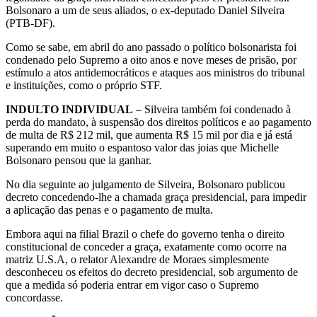
Bolsonaro a um de seus aliados, o ex-deputado Daniel Silveira
(PTB-DF).
Como se sabe, em abril do ano passado o político bolsonarista foi
condenado pelo Supremo a oito anos e nove meses de prisão, por
estímulo a atos antidemocráticos e ataques aos ministros do tribunal
e instituições, como o próprio STF.
INDULTO INDIVIDUAL
– Silveira também foi condenado à
perda do mandato, à suspensão dos direitos políticos e ao pagamento
de multa de R$ 212 mil, que aumenta R$ 15 mil por dia e já está
superando em muito o espantoso valor das joias que Michelle
Bolsonaro pensou que ia ganhar.
No dia seguinte ao julgamento de Silveira, Bolsonaro publicou
decreto concedendo-lhe a chamada graça presidencial, para impedir
a aplicação das penas e o pagamento de multa.
Embora aqui na filial Brazil o chefe do governo tenha o direito
constitucional de conceder a graça, exatamente como ocorre na
matriz U.S.A, o relator Alexandre de Moraes simplesmente
desconheceu os efeitos do decreto presidencial, sob argumento de
que a medida só poderia entrar em vigor caso o Supremo
concordasse.