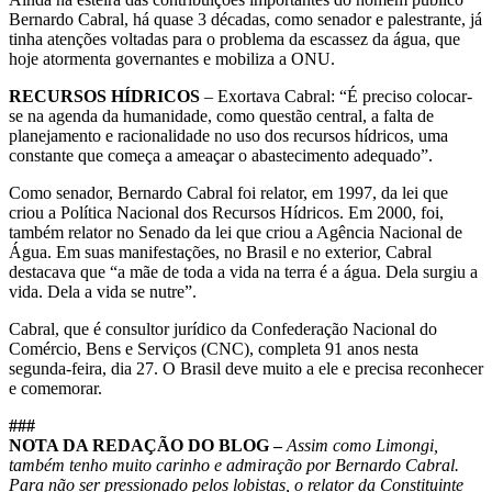
Bernardo Cabral, há quase 3 décadas, como senador e palestrante, já
tinha atenções voltadas para o problema da escassez da água, que
hoje atormenta governantes e mobiliza a ONU.
RECURSOS HÍDRICOS
– Exortava Cabral: “É preciso colocar-
se na agenda da humanidade, como questão central, a falta de
planejamento e racionalidade no uso dos recursos hídricos, uma
constante que começa a ameaçar o abastecimento adequado”.
Como senador, Bernardo Cabral foi relator, em 1997, da lei que
criou a Política Nacional dos Recursos Hídricos. Em 2000, foi,
também relator no Senado da lei que criou a Agência Nacional de
Água. Em suas manifestações, no Brasil e no exterior, Cabral
destacava que “a mãe de toda a vida na terra é a água. Dela surgiu a
vida. Dela a vida se nutre”.
Cabral, que é consultor jurídico da Confederação Nacional do
Comércio, Bens e Serviços (CNC), completa 91 anos nesta
segunda-feira, dia 27. O Brasil deve muito a ele e precisa reconhecer
e comemorar.
###
NOTA DA REDAÇÃO DO BLOG –
Assim como Limongi,
também tenho muito carinho e admiração por Bernardo Cabral.
Para não ser pressionado pelos lobistas, o relator da Constituinte