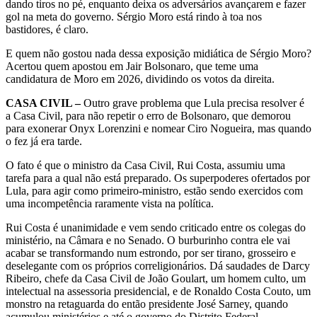
dando tiros no pé, enquanto deixa os adversários avançarem e fazer
gol na meta do governo. Sérgio Moro está rindo à toa nos
bastidores, é claro.
E quem não gostou nada dessa exposição midiática de Sérgio Moro?
Acertou quem apostou em Jair Bolsonaro, que teme uma
candidatura de Moro em 2026, dividindo os votos da direita.
CASA CIVIL –
Outro grave problema que Lula precisa resolver é
a Casa Civil, para não repetir o erro de Bolsonaro, que demorou
para exonerar Onyx Lorenzini e nomear Ciro Nogueira, mas quando
o fez já era tarde.
O fato é que o ministro da Casa Civil, Rui Costa, assumiu uma
tarefa para a qual não está preparado. Os superpoderes ofertados por
Lula, para agir como primeiro-ministro, estão sendo exercidos com
uma incompetência raramente vista na política.
Rui Costa é unanimidade e vem sendo criticado entre os colegas do
ministério, na Câmara e no Senado. O burburinho contra ele vai
acabar se transformando num estrondo, por ser tirano, grosseiro e
deselegante com os próprios correligionários. Dá saudades de Darcy
Ribeiro, chefe da Casa Civil de João Goulart, um homem culto, um
intelectual na assessoria presidencial, e de Ronaldo Costa Couto, um
monstro na retaguarda do então presidente José Sarney, quando
acumulou ministérios e até o governo do Distrito Federal.