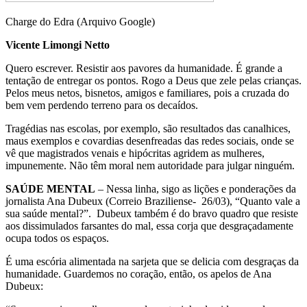
Charge do Edra (Arquivo Google)
Vicente Limongi Netto
Quero escrever. Resistir aos pavores da humanidade. É grande a
tentação de entregar os pontos. Rogo a Deus que zele pelas crianças.
Pelos meus netos, bisnetos, amigos e familiares, pois a cruzada do
bem vem perdendo terreno para os decaídos.
Tragédias nas escolas, por exemplo, são resultados das canalhices,
maus exemplos e covardias desenfreadas das redes sociais, onde se
vê que magistrados venais e hipócritas agridem as mulheres,
impunemente. Não têm moral nem autoridade para julgar ninguém.
SAÚDE MENTAL
– Nessa linha, sigo as lições e ponderações da
jornalista Ana Dubeux (Correio Braziliense- 26/03), “Quanto vale a
sua saúde mental?”. Dubeux também é do bravo quadro que resiste
aos dissimulados farsantes do mal, essa corja que desgraçadamente
ocupa todos os espaços.
É uma escória alimentada na sarjeta que se delicia com desgraças da
humanidade. Guardemos no coração, então, os apelos de Ana
Dubeux: