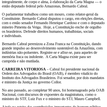
integralmente, de corpo e alma, à elaboração da Carta Magna — o
então deputado federal pelo Amazonas, Bernardo Cabral.
O parlamentar trabalhou como um mouro, como relator-geral da
Constituinte. Bernardo Cabral disputou o cargo, em eleições diretas,
com o então senador Fernando Henrique Cardoso e com o deputado
mineiro Pimenta da Veiga. Hoje, a Constituição enche de orgulho
os brasileiros. Defende direitos humanos, trabalhistas, sociais
e individuais.
Bernardo Cabral perenizou a Zona Franca na Constituição, dando
grande impulso ao desenvolvimento sustentável da Amazônia, com
indústrias não-poluentes. Registre-se e afixe-se, para aqueles de
memória fraca ou indolente. A Carta Magna existe para ser
cumprida e não mutilada.
CARREIRA VITORIOSA
– Cabral foi presidente nacional da
Ordem dos Advogados do Brasil (OAB), é membro vitalício do
Instituto dos Advogados Brasileiros. Foi senador, por dois mandatos
e ministro da Justiça no governo Collor.
No ano passado, ao completar 90 anos, foi homenageado pela OAB
Nacional, com discursos de expoentes da magistratura, como o
ministro do STF, Luiz Fux e o ministro do STJ, Mauro Campbell.
Ainda na esteira das contribuições importantes do homem público