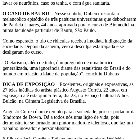
lavar os neurônios, caso os tenha, e com água sanitária.
O CASO DE BAURU
– Nesse sentido, Dubeux recorda o
melancólico episódio de três patéticas universitárias que debocharam
de Patrícia Linares, 44 anos, aprovada para o curso de Biomedicina.
numa faculdade particular de Bauru, São Paulo.
Como esperado, o trio de ridículas recebeu imediata indignação da
sociedade. Depois da asneira, veio a desculpa esfarrapada e se
desligaram do curso.
“O etarismo, além de tudo, é impregnado de uma burrice
generalizada, uma ignorância diante das estatísticas do Brasil e do
mundo em relação à idade da população”, concluiu Dubeux.
DICA DE EXPOSIÇÃO
– Excelentes, originais e expressivas, as
27 telas inéditas do artista plástico Augusto Corrêa, 22 anos, em
exposição até esta quinta-feira, dia 23, no Espaço Cultural Athos
Bulcão, na Câmara Legislativa de Brasília.
Augusto Correa é um exemplo para a sociedade, por ser portador da
Síndrome de Down. Dá a todos nós uma lição de vida, pois
demonstra ter se tornado um pintor maduro e talentoso, que faz um
trabalho inovador e personalíssimo.
É filho de Jack Corrêa e Tatiana, neto do ex-ministro Walfrido