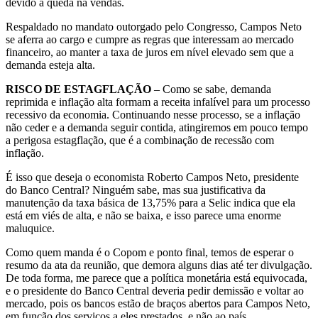
devido à queda na vendas.
Respaldado no mandato outorgado pelo Congresso, Campos Neto
se aferra ao cargo e cumpre as regras que interessam ao mercado
financeiro, ao manter a taxa de juros em nível elevado sem que a
demanda esteja alta.
RISCO DE ESTAGFLAÇÃO
– Como se sabe, demanda
reprimida e inflação alta formam a receita infalível para um processo
recessivo da economia. Continuando nesse processo, se a inflação
não ceder e a demanda seguir contida, atingiremos em pouco tempo
a perigosa estagflação, que é a combinação de recessão com
inflação.
É isso que deseja o economista Roberto Campos Neto, presidente
do Banco Central? Ninguém sabe, mas sua justificativa da
manutenção da taxa básica de 13,75% para a Selic indica que ela
está em viés de alta, e não se baixa, e isso parece uma enorme
maluquice.
Como quem manda é o Copom e ponto final, temos de esperar o
resumo da ata da reunião, que demora alguns dias até ter divulgação.
De toda forma, me parece que a política monetária está equivocada,
e o presidente do Banco Central deveria pedir demissão e voltar ao
mercado, pois os bancos estão de braços abertos para Campos Neto,
em função dos serviços a eles prestados, e não ao país.