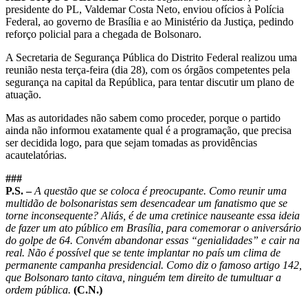
presidente do PL, Valdemar Costa Neto, enviou ofícios à Polícia
Federal, ao governo de Brasília e ao Ministério da Justiça, pedindo
reforço policial para a chegada de Bolsonaro.
A Secretaria de Segurança Pública do Distrito Federal realizou uma
reunião nesta terça-feira (dia 28), com os órgãos competentes pela
segurança na capital da República, para tentar discutir um plano de
atuação.
Mas as autoridades não sabem como proceder, porque o partido
ainda não informou exatamente qual é a programação, que precisa
ser decidida logo, para que sejam tomadas as providências
acautelatórias.
###
P.S. –
A questão que se coloca é preocupante. Como reunir uma
multidão de bolsonaristas sem desencadear um fanatismo que se
torne inconsequente? Aliás, é de uma cretinice nauseante essa ideia
de fazer um ato público em Brasília, para comemorar o aniversário
do golpe de 64. Convém abandonar essas “genialidades” e cair na
real. Não é possível que se tente implantar no país um clima de
permanente campanha presidencial. Como diz o famoso artigo 142,
que Bolsonaro tanto citava, ninguém tem direito de tumultuar a
ordem pública.
(C.N.)