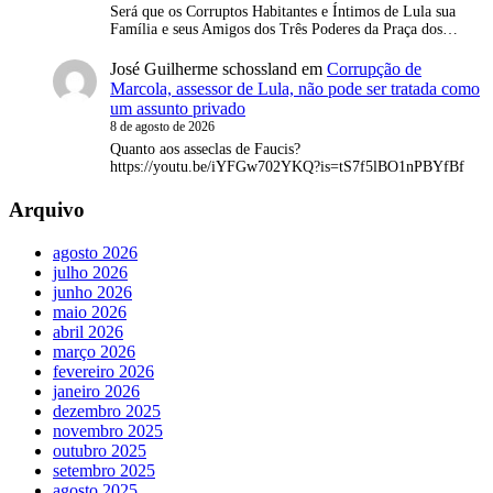
Será que os Corruptos Habitantes e Íntimos de Lula sua
Família e seus Amigos dos Três Poderes da Praça dos…
José Guilherme schossland
em
Corrupção de
Marcola, assessor de Lula, não pode ser tratada como
um assunto privado
8 de agosto de 2026
Quanto aos asseclas de Faucis?
https://youtu.be/iYFGw702YKQ?is=tS7f5lBO1nPBYfBf
Arquivo
agosto 2026
julho 2026
junho 2026
maio 2026
abril 2026
março 2026
fevereiro 2026
janeiro 2026
dezembro 2025
novembro 2025
outubro 2025
setembro 2025
agosto 2025