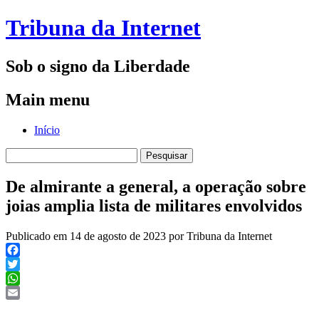
Tribuna da Internet
Sob o signo da Liberdade
Main menu
Skip
Início
to
Pesquisar
content
por:
De almirante a general, a operação sobre
joias amplia lista de militares envolvidos
Publicado em 14 de agosto de 2023 por Tribuna da Internet
Facebook
Twitter
WhatsApp
Email