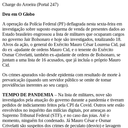
Charge do Aroeira (Portal 247)
Deu em O Globo
A operação da Polícia Federal (PF) deflagrada nesta sexta-feira em
investigação sobre suposto esquema de venda de presentes dados ao
Estado brasileiro engrossou a lista de militares que ocuparam cargos
no governo Jair Bolsonaro e hoje são investigados, totalizando 18.
Alvos da ação, o general do Exército Mauro César Lourena Cid, pai
do ex -ajudante de ordens Mauro Cid, e o tenente do Exército
Osmar Crivelatti, também ex-ajudante de ordens de Bolsonaro, se
juntam a uma lista de 16 acusados, que já incluía o próprio Mauro
Cid.
Os crimes apurados vão desde epidemia com resultado de morte à
prevaricação (quando um servidor público se omite de tomar
providências inerentes ao seu cargo).
TEMPO DE PANDEMIA
– Na lista de militares, nove são
investigados pela atuação do governo durante a pandemia e tiveram
pedidos de indiciamento feitos pela CPI da Covid. Outros sete estão
envolvidos no inquérito das milícias digitais, por ameaças ao
Supremo Tribunal Federal (STF), e no caso das joias. Até o
momento, ninguém foi condenado. Já Mauro César e Osmar
Crivelatti são suspeitos dos crimes de peculato (desvio) e lavagem