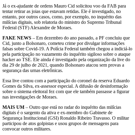
Já o ex-ajudante de ordens Mauro Cid solicitou voo da FAB para
tentar retirar as joias que estavam retidas. Ele é investigado, no
entanto, por outros casos, como, por exemplo, no inquérito das
milícias digitais, sob relatoria do ministro do Supremo Tribunal
Federal (STF) Alexandre de Moraes.
FAKE NEWS
– Em dezembro do ano passado, a PF concluiu que
Cid, junto a Bolsonaro, cometeu crime por divulgar informações
falsas sobre Covid-19. A Polícia Federal também chegou a indiciá-lo
pela participação no vazamento do inquérito sigiloso sobre o ataque
hacker ao TSE. Ele ainda é investigado pela organização da live do
dia 29 de julho de 2021, quando Bolsonaro atacou sem provas a
segurança das urnas eletrônicas.
Essa live contou com a participação do coronel da reserva Eduardo
Gomes da Silva, ex-assessor especial. A difusão de desinformação
sobre o sistema eleitoral fez com que ele também passasse a figurar
nas investigações de Moraes.
MAIS UM
– Outro que está no radar do inquérito das milícias
digitais é o sargento da ativa e ex-membro do Gabinete de
Segurança Institucional (GSI) Ronaldo Ribeiro Travasso. O militar
participou de atos golpistas e usou grupos de mensagens para
convocar outros militares.