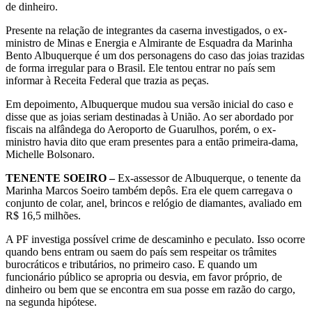
de dinheiro.
Presente na relação de integrantes da caserna investigados, o ex-
ministro de Minas e Energia e Almirante de Esquadra da Marinha
Bento Albuquerque é um dos personagens do caso das joias trazidas
de forma irregular para o Brasil. Ele tentou entrar no país sem
informar à Receita Federal que trazia as peças.
Em depoimento, Albuquerque mudou sua versão inicial do caso e
disse que as joias seriam destinadas à União. Ao ser abordado por
fiscais na alfândega do Aeroporto de Guarulhos, porém, o ex-
ministro havia dito que eram presentes para a então primeira-dama,
Michelle Bolsonaro.
TENENTE SOEIRO –
Ex-assessor de Albuquerque, o tenente da
Marinha Marcos Soeiro também depôs. Era ele quem carregava o
conjunto de colar, anel, brincos e relógio de diamantes, avaliado em
R$ 16,5 milhões.
A PF investiga possível crime de descaminho e peculato. Isso ocorre
quando bens entram ou saem do país sem respeitar os trâmites
burocráticos e tributários, no primeiro caso. E quando um
funcionário público se apropria ou desvia, em favor próprio, de
dinheiro ou bem que se encontra em sua posse em razão do cargo,
na segunda hipótese.