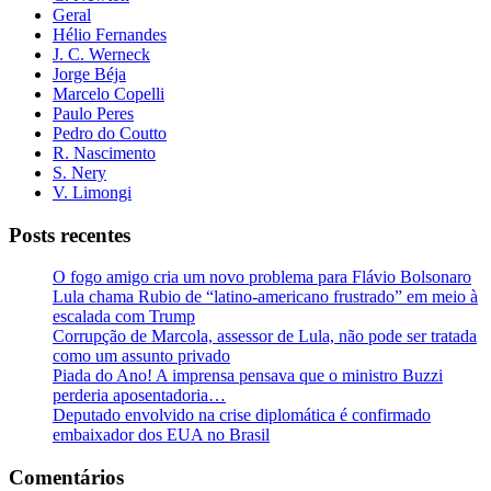
Geral
Hélio Fernandes
J. C. Werneck
Jorge Béja
Marcelo Copelli
Paulo Peres
Pedro do Coutto
R. Nascimento
S. Nery
V. Limongi
Posts recentes
O fogo amigo cria um novo problema para Flávio Bolsonaro
Lula chama Rubio de “latino-americano frustrado” em meio à
escalada com Trump
Corrupção de Marcola, assessor de Lula, não pode ser tratada
como um assunto privado
Piada do Ano! A imprensa pensava que o ministro Buzzi
perderia aposentadoria…
Deputado envolvido na crise diplomática é confirmado
embaixador dos EUA no Brasil
Comentários