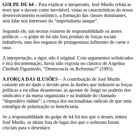
GOLPE DE 64
– Para explicar o inesperado, José Murilo refuta as
teses que o davam como inevitável, vistas as características do nosso
desenvolvimento econômico, a formação das classes dominantes,
sem falar nos interesses do “imperialismo ianque”.
Segundo ele, tais teorias eximem de responsabilidade os atores
políticos —o golpe de 64 não fora produto de forças sociais
imbatíveis, mas dos enganos de protagonistas influentes de carne e
osso.
A interpretação, a rigor, não é original. Com argumentos sofisticados
e rica documentação, havia sido exposta no clássico de Argelina
Cheibub Figueiredo, “Democracia ou Reformas?” (1993).
A FORÇA DAS ILUSÕES
– A contribuição de José Murilo
consiste em ter dado o devido peso às ilusões que induzem as forças
políticas a escolhas desastrosas: as apostas de Jango no poderio dos
sindicatos e da massa organizada e na lealdade do chamado
“dispositivo militar”; a crença dos nacionalistas radicais de que uma
estratégia de polarização os beneficiaria.
Se a responsabilidade do golpe de 64 foi dos que o deram, reitera
José Murilo, as ideias fora de lugar dos que o sofreram foram
cruciais para o desenlace.