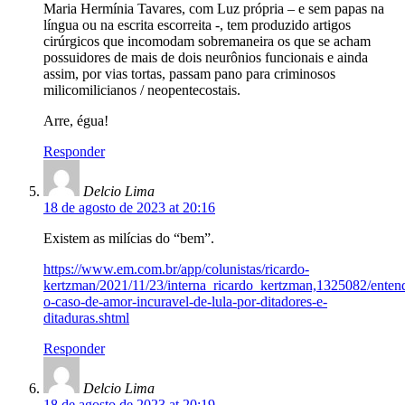
Maria Hermínia Tavares, com Luz própria – e sem papas na
língua ou na escrita escorreita -, tem produzido artigos
cirúrgicos que incomodam sobremaneira os que se acham
possuidores de mais de dois neurônios funcionais e ainda
assim, por vias tortas, passam pano para criminosos
milicomilicianos / neopentecostais.
Arre, égua!
Responder
Delcio Lima
18 de agosto de 2023 at 20:16
Existem as milícias do “bem”.
https://www.em.com.br/app/colunistas/ricardo-
kertzman/2021/11/23/interna_ricardo_kertzman,1325082/enten
o-caso-de-amor-incuravel-de-lula-por-ditadores-e-
ditaduras.shtml
Responder
Delcio Lima
18 de agosto de 2023 at 20:19