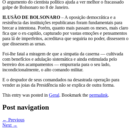
O argumento do cientista político ajuda a ver melhor o fracassado
golpe de Bolsonaro no 8 de Janeiro.
ILUSÃO DE BOLSONARO
– A oposição democrática e a
resistência das instituições republicanas foram fundamentais para
brecar a intentona. Porém, quanto mais passam os meses, mais claro
fica que o ex-capitão, capturado por vastas emoções e pensamentos
para lá de imperfeitos, acreditava que seguiria no poder, dissessem o
que dissessem as urnas.
Foi-lhe fatal a miragem de que a simpatia da caserna — cultivada
com benefícios e adulação sistemática e ainda estimulada pelo
berreiro dos acampamentos — empurraria para o seu lado,
incondicionalmente, o alto comando militar.
E o despudor de seus comandados na desastrada operação para
vender as joias da Presidência não se explica de outra forma.
This entry was posted in
Geral
. Bookmark the
permalink
.
Post navigation
←
Previous
Next
→