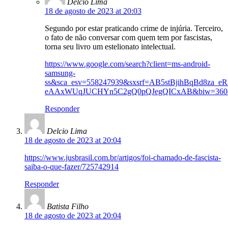
Delcio Lima
18 de agosto de 2023 at 20:03
Segundo por estar praticando crime de injúria. Terceiro,
o fato de não conversar com quem tem por fascistas,
torna seu livro um estelionato intelectual.
https://www.google.com/search?client=ms-android-
samsung-
ss&sca_esv=558247939&sxsrf=AB5stBjihBqBd8za_
eAAxWUqJUCHYn5C2gQ0pQJegQICxAB&biw=360&bih=
Responder
Delcio Lima
18 de agosto de 2023 at 20:04
https://www.jusbrasil.com.br/artigos/foi-chamado-de-fascista-
saiba-o-que-fazer/725742914
Responder
Batista Filho
18 de agosto de 2023 at 20:04