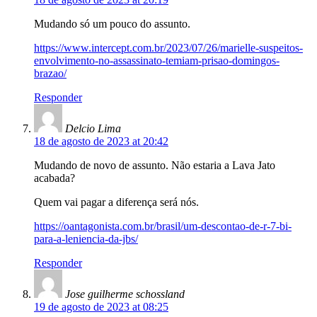
Mudando só um pouco do assunto.
https://www.intercept.com.br/2023/07/26/marielle-suspeitos-
envolvimento-no-assassinato-temiam-prisao-domingos-
brazao/
Responder
Delcio Lima
18 de agosto de 2023 at 20:42
Mudando de novo de assunto. Não estaria a Lava Jato
acabada?
Quem vai pagar a diferença será nós.
https://oantagonista.com.br/brasil/um-descontao-de-r-7-bi-
para-a-leniencia-da-jbs/
Responder
Jose guilherme schossland
19 de agosto de 2023 at 08:25