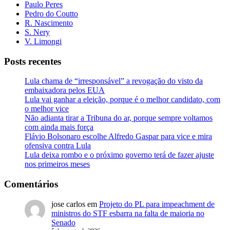
Paulo Peres
Pedro do Coutto
R. Nascimento
S. Nery
V. Limongi
Posts recentes
Lula chama de “irresponsável” a revogação do visto da
embaixadora pelos EUA
Lula vai ganhar a eleição, porque é o melhor candidato, com
o melhor vice
Não adianta tirar a Tribuna do ar, porque sempre voltamos
com ainda mais força
Flávio Bolsonaro escolhe Alfredo Gaspar para vice e mira
ofensiva contra Lula
Lula deixa rombo e o próximo governo terá de fazer ajuste
nos primeiros meses
Comentários
jose carlos
em
Projeto do PL para impeachment de
ministros do STF esbarra na falta de maioria no
Senado