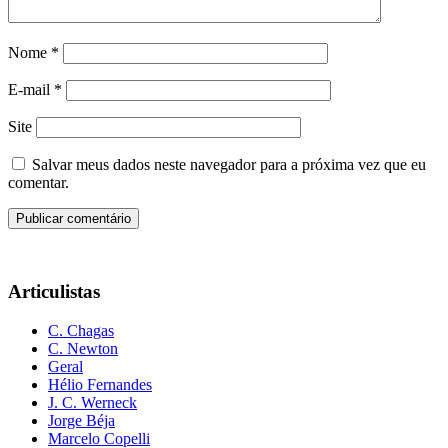
Nome
*
E-mail
*
Site
Salvar meus dados neste navegador para a próxima vez que eu
comentar.
Articulistas
C. Chagas
C. Newton
Geral
Hélio Fernandes
J. C. Werneck
Jorge Béja
Marcelo Copelli