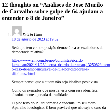
12 thoughts on “
Análises de José Murilo
de Carvalho sobre golpe de 64 ajudam a
entender o 8 de Janeiro
”
Delcio Lima
18 de agosto de 2023 at 19:52
Será que tem como oposição democrática os exaltadores da
democracia relativa?
https://www.em.com.br/app/colunistas/ricardo-
kertzman/2021/11/23/interna_ricardo_kertzman,1325082/enten
o-caso-de-amor-incuravel-de-lula-por-ditadores-e-
ditaduras.shtml
Sempre pensei que a autora não seja idealista positivista.
Como os exemplos que mostra, está com essa ideia fixa,
absolutamente apertada da realidade.
O pior feito do PT foi tornar a Academia um seu mero
Aparelho Ideológico. É bem provável que não seja o caso da