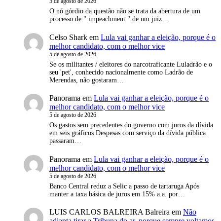
5 de agosto de 2026
O nó górdio da questão não se trata da abertura de um
processo de " impeachment " de um juiz…
Celso Shark
em
Lula vai ganhar a eleição, porque é o
melhor candidato, com o melhor vice
5 de agosto de 2026
Se os militantes / eleitores do narcotraficante Luladrão e o
seu 'pet', conhecido nacionalmente como Ladrão de
Merendas, não gostaram…
Panorama
em
Lula vai ganhar a eleição, porque é o
melhor candidato, com o melhor vice
5 de agosto de 2026
Os gastos sem precedentes do governo com juros da dívida
em seis gráficos Despesas com serviço da dívida pública
passaram…
Panorama
em
Lula vai ganhar a eleição, porque é o
melhor candidato, com o melhor vice
5 de agosto de 2026
Banco Central reduz a Selic a passo de tartaruga Após
manter a taxa básica de juros em 15% a.a. por…
LUIS CARLOS BALREIRA Balreira
em
Não
adianta tirar a Tribuna do ar, porque sempre voltamos