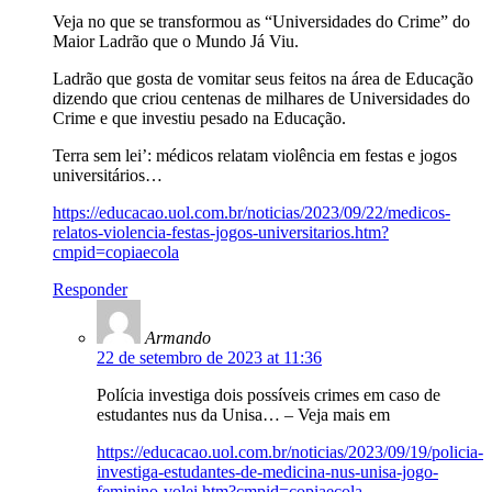
Veja no que se transformou as “Universidades do Crime” do
Maior Ladrão que o Mundo Já Viu.
Ladrão que gosta de vomitar seus feitos na área de Educação
dizendo que criou centenas de milhares de Universidades do
Crime e que investiu pesado na Educação.
Terra sem lei’: médicos relatam violência em festas e jogos
universitários…
https://educacao.uol.com.br/noticias/2023/09/22/medicos-
relatos-violencia-festas-jogos-universitarios.htm?
cmpid=copiaecola
Responder
Armando
22 de setembro de 2023 at 11:36
Polícia investiga dois possíveis crimes em caso de
estudantes nus da Unisa… – Veja mais em
https://educacao.uol.com.br/noticias/2023/09/19/policia-
investiga-estudantes-de-medicina-nus-unisa-jogo-
feminino-volei.htm?cmpid=copiaecola