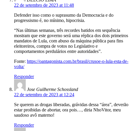
22 de setembro de 2023 at 11:48
Defender isso como o suprasumo da Democracia e do
progressismo é, no mínimo, hipocrisia.
“Nas últimas semanas, três recordes batidos em sequência
mostram que este governo será uma réplica dos dois primeiros
mandatos de Lula, com abuso da máquina pública para fins
eleitoreiros, compra de votos no Legislativo e
comportamentos perdulários entre autoridades”.
Fonte:
https://oantagonista.com.br/brasil/crusoe-o-lula-esta-de-
volta/
Responder
Jose Guilherme Schossland
22 de setembro de 2023 at 12:24
Se querem as drogas liberadas, grávidas dessa “área”, deverão
estar proibidas de abortar, ora pois…, diria NhoVitor, meu
saudoso avô materno!
Responder