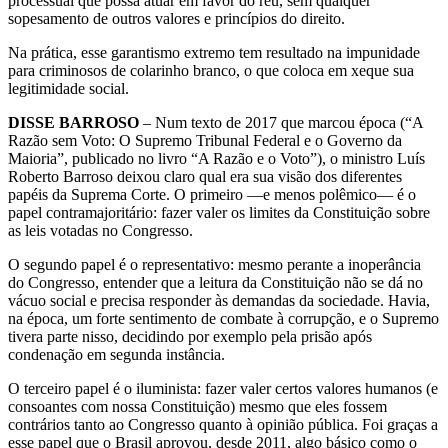
processual que possa atuar em favor do réu, sem qualquer
sopesamento de outros valores e princípios do direito.
Na prática, esse garantismo extremo tem resultado na impunidade
para criminosos de colarinho branco, o que coloca em xeque sua
legitimidade social.
DISSE BARROSO
– Num texto de 2017 que marcou época (“A
Razão sem Voto: O Supremo Tribunal Federal e o Governo da
Maioria”, publicado no livro “A Razão e o Voto”), o ministro Luís
Roberto Barroso deixou claro qual era sua visão dos diferentes
papéis da Suprema Corte. O primeiro —e menos polêmico— é o
papel contramajoritário: fazer valer os limites da Constituição sobre
as leis votadas no Congresso.
O segundo papel é o representativo: mesmo perante a inoperância
do Congresso, entender que a leitura da Constituição não se dá no
vácuo social e precisa responder às demandas da sociedade. Havia,
na época, um forte sentimento de combate à corrupção, e o Supremo
tivera parte nisso, decidindo por exemplo pela prisão após
condenação em segunda instância.
O terceiro papel é o iluminista: fazer valer certos valores humanos (e
consoantes com nossa Constituição) mesmo que eles fossem
contrários tanto ao Congresso quanto à opinião pública. Foi graças a
esse papel que o Brasil aprovou, desde 2011, algo básico como o