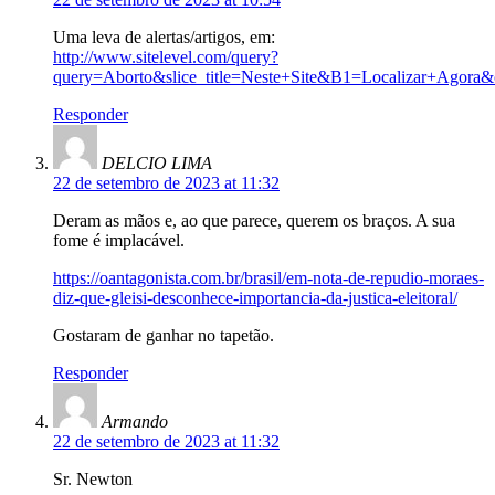
Uma leva de alertas/artigos, em:
http://www.sitelevel.com/query?
query=Aborto&slice_title=Neste+Site&B1=Localizar+Agora&
Responder
DELCIO LIMA
22 de setembro de 2023 at 11:32
Deram as mãos e, ao que parece, querem os braços. A sua
fome é implacável.
https://oantagonista.com.br/brasil/em-nota-de-repudio-moraes-
diz-que-gleisi-desconhece-importancia-da-justica-eleitoral/
Gostaram de ganhar no tapetão.
Responder
Armando
22 de setembro de 2023 at 11:32
Sr. Newton