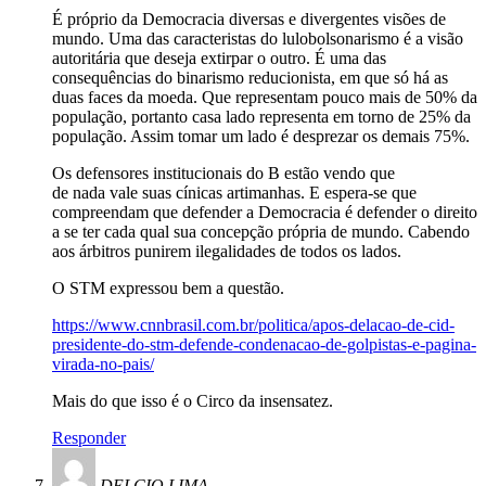
É próprio da Democracia diversas e divergentes visões de
mundo. Uma das caracteristas do lulobolsonarismo é a visão
autoritária que deseja extirpar o outro. É uma das
consequências do binarismo reducionista, em que só há as
duas faces da moeda. Que representam pouco mais de 50% da
população, portanto casa lado representa em torno de 25% da
população. Assim tomar um lado é desprezar os demais 75%.
Os defensores institucionais do B estão vendo que
de nada vale suas cínicas artimanhas. E espera-se que
compreendam que defender a Democracia é defender o direito
a se ter cada qual sua concepção própria de mundo. Cabendo
aos árbitros punirem ilegalidades de todos os lados.
O STM expressou bem a questão.
https://www.cnnbrasil.com.br/politica/apos-delacao-de-cid-
presidente-do-stm-defende-condenacao-de-golpistas-e-pagina-
virada-no-pais/
Mais do que isso é o Circo da insensatez.
Responder
DELCIO LIMA