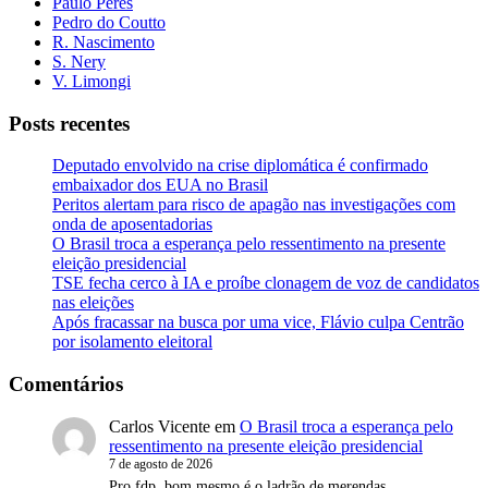
Paulo Peres
Pedro do Coutto
R. Nascimento
S. Nery
V. Limongi
Posts recentes
Deputado envolvido na crise diplomática é confirmado
embaixador dos EUA no Brasil
Peritos alertam para risco de apagão nas investigações com
onda de aposentadorias
O Brasil troca a esperança pelo ressentimento na presente
eleição presidencial
TSE fecha cerco à IA e proíbe clonagem de voz de candidatos
nas eleições
Após fracassar na busca por uma vice, Flávio culpa Centrão
por isolamento eleitoral
Comentários
Carlos Vicente
em
O Brasil troca a esperança pelo
ressentimento na presente eleição presidencial
7 de agosto de 2026
Pro fdp, bom mesmo é o ladrão de merendas.