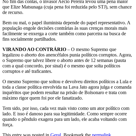
No fim das contas, o invasor Aécio Pereira levou uma pena maior
que Elize Matsunaga (cuja pena foi reduzida pelo STJ), sem chance
de recurso.
Bem ou mal, o papel iluminista depende do papel representativo. A
população engole decisões contrárias às suas crenças morais mais
facilmente se enxerga a corte também como parceira na busca de
fins socialmente partilhados.
VIRANDO AO CONTRÁRIO
– O mesmo Supremo que
legalizou o aborto dos anencéfalos punia políticos corruptos. Agora,
o Supremo que talvez libere o aborto antes de 12 semanas (pauta
com a qual concordo, por sinal) é o mesmo que solta políticos
corruptos e até traficantes.
O mesmo Supremo que soltou e devolveu direitos políticos a Lula e
toda a classe política envolvida na Lava Jato agora julga e comanda
inquéritos que podem resultar na prisão de Bolsonaro e trata com
máximo rigor quem foi por ele fanatizado.
Tem sido, por isso, cada vez mais visto como um ator político com
lado. E isso é danoso para sua legitimidade. Como sempre ocorre
quando o pêndulo exagera para um lado, ele acaba voltando com
força.
This entry was posted in
Geral
. Bookmark the
permalink
.