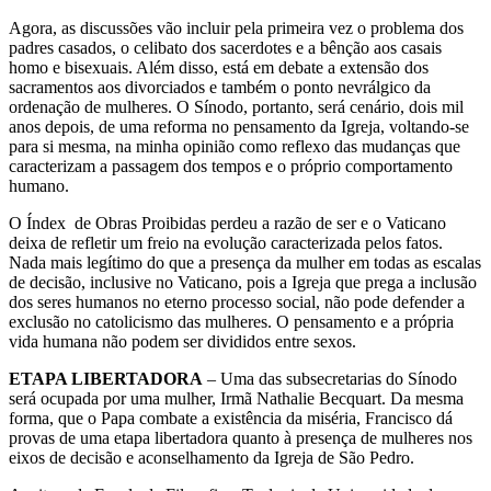
Agora, as discussões vão incluir pela primeira vez o problema dos
padres casados, o celibato dos sacerdotes e a bênção aos casais
homo e bisexuais. Além disso, está em debate a extensão dos
sacramentos aos divorciados e também o ponto nevrálgico da
ordenação de mulheres. O Sínodo, portanto, será cenário, dois mil
anos depois, de uma reforma no pensamento da Igreja, voltando-se
para si mesma, na minha opinião como reflexo das mudanças que
caracterizam a passagem dos tempos e o próprio comportamento
humano.
O Índex de Obras Proibidas perdeu a razão de ser e o Vaticano
deixa de refletir um freio na evolução caracterizada pelos fatos.
Nada mais legítimo do que a presença da mulher em todas as escalas
de decisão, inclusive no Vaticano, pois a Igreja que prega a inclusão
dos seres humanos no eterno processo social, não pode defender a
exclusão no catolicismo das mulheres. O pensamento e a própria
vida humana não podem ser divididos entre sexos.
ETAPA LIBERTADORA
– Uma das subsecretarias do Sínodo
será ocupada por uma mulher, Irmã Nathalie Becquart. Da mesma
forma, que o Papa combate a existência da miséria, Francisco dá
provas de uma etapa libertadora quanto à presença de mulheres nos
eixos de decisão e aconselhamento da Igreja de São Pedro.