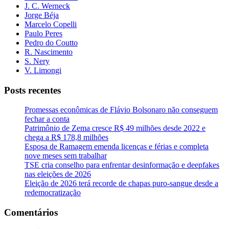
J. C. Werneck
Jorge Béja
Marcelo Copelli
Paulo Peres
Pedro do Coutto
R. Nascimento
S. Nery
V. Limongi
Posts recentes
Promessas econômicas de Flávio Bolsonaro não conseguem
fechar a conta
Patrimônio de Zema cresce R$ 49 milhões desde 2022 e
chega a R$ 178,8 milhões
Esposa de Ramagem emenda licenças e férias e completa
nove meses sem trabalhar
TSE cria conselho para enfrentar desinformação e deepfakes
nas eleições de 2026
Eleição de 2026 terá recorde de chapas puro-sangue desde a
redemocratização
Comentários