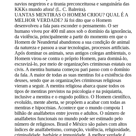
navios negreiros e a tirania preconceituosa e sanguinária das
KKKs mundo afora! (L. C. Balreira).
UANTAS MENTIRAS O HOMEM CRIOU? QUAL É A
MELHOR VERDADE? Já foi dito que o Homem
desenvolveu a fala para esconder o pensamento. O ser
humano viveu por 400 mil anos sob o domínio da ignorância,
da violência, principalmente a partir do momento em que o
Homem de Neandertal abandonou a sua condição de animal
da natureza e passou a usar tecnologias, processos artificiais.
Após dominar os animais, seus antigos colegas ambientais, o
Homem virou-se contra o próprio Homem, para dominá-lo,
escravizá-lo, por meio de organizações criminosas estatais ou
civis. A mentira humana começou pari passo com o domínio
da fala. A maior de todas as suas mentiras foi a existência dos
deuses, sendo que as organizações criminosas religiosas
vieram a seguir. A mentira religiosa abarca quase todos os
tipos de mentiras previstos na psicologia e na psiquiatria,
inclusive a mentira e o engodo político. O Homem científico,
evoluído, mente aberta, se propõem a acabar com todas as
mentiras e hipocrisias. Acontece que o mundo compota 1
bilhão de analfabetos entre jovens e adultos. O número de
analfabetos funcionais no mundo pode ser estimado pelo
número de religiosos. Brasil e México são países com altos
índices de analfabetismo, corrupção, violência, religiosidade,
criminalidade, barbárie e impunidade. A melhor verdade é