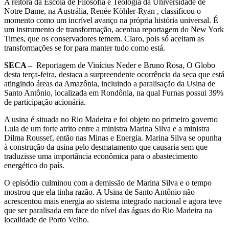
A reitora da Escola de Filosofia e Teologia da Universidade de
Notre Dame, na Austrália, Renée Köhler-Ryan , classificou o
momento como um incrível avanço na própria história universal. É
um instrumento de transformação, acentua reportagem do New York
Times, que os conservadores temem. Claro, pois só aceitam as
transformações se for para manter tudo como está.
SECA –
Reportagem de Vinícius Neder e Bruno Rosa, O Globo
desta terça-feira, destaca a surpreendente ocorrência da seca que está
atingindo áreas da Amazônia, incluindo a paralisação da Usina de
Santo Antônio, localizada em Rondônia, na qual Furnas possui 39%
de participação acionária.
A usina é situada no Rio Madeira e foi objeto no primeiro governo
Lula de um forte atrito entre a ministra Marina Silva e a ministra
Dilma Roussef, então nas Minas e Energia. Marina Silva se opunha
à construção da usina pelo desmatamento que causaria sem que
traduzisse uma importância econômica para o abastecimento
energético do país.
O episódio culminou com a demissão de Marina Silva e o tempo
mostrou que ela tinha razão. A Usina de Santo Antônio não
acrescentou mais energia ao sistema integrado nacional e agora teve
que ser paralisada em face do nível das águas do Rio Madeira na
localidade de Porto Velho.