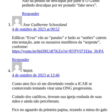
Não há pedido de desculpas por parte d’O Globo
pedindo desculpas por ter postado “fake news”.
Responder
Jose Guilherme Schossland
4 de outubro de 2023 at 09:52
Edílicas “Evas” vão ao “paraíso” e farão as “uniões” cairem
etm tentação, ante os sussurros mortíferos da “serpente”,
conforme:
https://youtu.be/0pDRUdf7KZo?si=RTPV071Ekg_JIvPA
Responder
Walsh
4 de outubro de 2023 at 12:46
Como ateu fico só me divertindo vendo a ICAR se
contorcendo tentando virar uma ONG progressista.
Coitado dos católicos, tiveram sua igreja roubada de suas
mãos e ainda não perceberam.
Fico no aguardo da primeira papisa, rezando a missa do galo