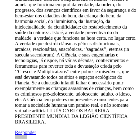
aquela que funciona em prol da verdade, da ordem, do
progresso, dos avanços científicos em favor da segurança e do
bem-estar dos cidadãos do bem, da criança do bem, da
harmonia social, do iluminismo, da ilustração, da
intelectualidade, da cientificidade; do restabelecimento da
saúde da natureza. Isto é, a verdade preventiva do da
maldade, a verdade que funciona na hora certa, no lugar certo.
A verdade que destrói cláusulas pétreas disfuncionais,
arcaicas, reacionárias, anacrônicas, ‘’sagradas’’, eternas (in
saecula saeculorum). A Ciência, e suas engenharias e
tecnologias, já dispõe, há várias décadas, conhecimentos e
ferramentas para reverter toda a devastação criada pelo
‘’Crescei e Multiplicai-vos’’ entre pobres e miseráveis, que
está devastando todos os sítios e espaços ecológicos do
Planeta. Se a educação infantil falhar é necessário punir
exemplarmente as crianças assassinas de crianças, bem como
os criminosos pré-adolescente, adolescente, adulto, o idoso,
etc. A Ciência tem poderes onipresentes e oniscientes para
tornar a sociedade humana um paraíso real, e não somente
virtual e artificial. LUÍS CARLOS BALREIRA.
PRESIDENTE MUNDIAL DA LEGIÃO CIENTÍFICA
BRASILEIRA.
Responder