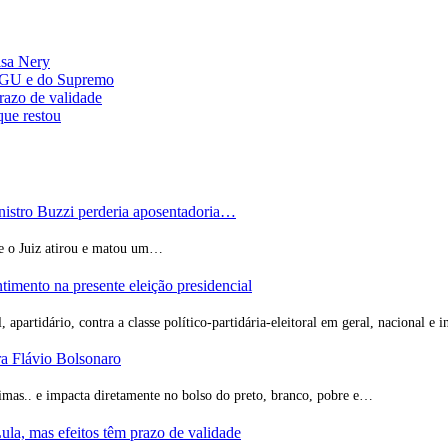
isa Nery
 AGU e do Supremo
prazo de validade
que restou
nistro Buzzi perderia aposentadoria…
ue o Juiz atirou e matou um…
ntimento na presente eleição presidencial
 apartidário, contra a classe político-partidária-eleitoral em geral, nacional e
a Flávio Bolsonaro
simas.. e impacta diretamente no bolso do preto, branco, pobre e…
ula, mas efeitos têm prazo de validade