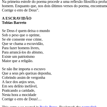
Na primeira estrofe do poema procede a uma reflexão filosófica pro
homem. Enquanto que, nos dois últimos versos do poema, encontramos u
Corrige o erro de Deus”.
A ESCRAVIDÃO
Tobias Barreto
Se Deus é quem deixa o mundo
Sob o peso que o oprime,
Se ele consente esse crime,
Que se chama a escravidão,
Para fazer homens livres,
Para arrancá-los do abismo,
Existe um patriotismo
Maior que a religião.
Se não lhe importa o escravo
Que a seus pés queixas deponha,
Cobrindo assim de vergonha
A face dos anjos seus,
Em seu delírio inefável,
Praticando a caridade,
Nesta hora a mocidade
Corrige o erro de Deus!…