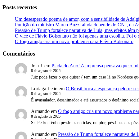
Posts recentes
Um desesperado poema de amor, com a sensibilidade de Adalg
Punição do ministro Marco Buzzi ainda depende do CNJ, da
Pressão de Trump fortalece narrativa de Lula, mas efeitos têm 
O vice de Flávio Bolsonaro não foi apenas uma escolha. Foi o 
O fogo amigo cria um novo problema para Flávio Bolsonaro
Comentários
Jota J.
em
Piada do Ano! A imprensa pensava que o mi
8 de agosto de 2026
Juiz pode fazer o que quiser ( tem um caso lá no Nordeste q
Loriaga Leão
em
O Brasil troca a esperança pelo resse
8 de agosto de 2026
É avassalador, desanimador e até assustador o desânimo social,
Armando
em
O fogo amigo cria um novo problema par
8 de agosto de 2026
Sr. Pedro Tenho péssimas notícias, ou pior, péssimas das pés
Armando
em
Pressão de Trump fortalece narrativa de L