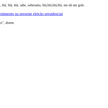
lá, blá, blá, blá, sabe, soberania, blá,blá,blá,blá, me dá um gole…
entimento na presente eleição presidencial
ço", dizem.