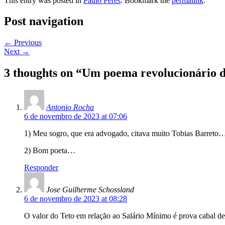
This entry was posted in
Paulo Peres
. Bookmark the
permalink
.
Post navigation
←
Previous
Next
→
3 thoughts on “
Um poema revolucionário de
Antonio Rocha
6 de novembro de 2023 at 07:06
1) Meu sogro, que era advogado, citava muito Tobias Barreto
2) Bom poeta…
Responder
Jose Guilherme Schossland
6 de novembro de 2023 at 08:28
O valor do Teto em relação ao Salário Mínimo é prova cabal de 