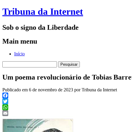
Tribuna da Internet
Sob o signo da Liberdade
Main menu
Skip
Início
to
Pesquisar
content
por:
Um poema revolucionário de Tobias Barret
Publicado em 6 de novembro de 2023 por Tribuna da Internet
Facebook
Twitter
WhatsApp
Email