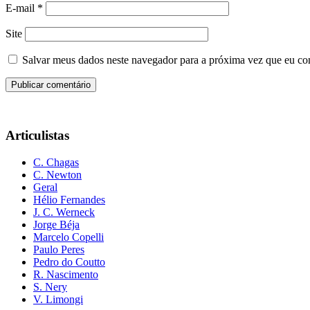
E-mail
*
Site
Salvar meus dados neste navegador para a próxima vez que eu co
Articulistas
C. Chagas
C. Newton
Geral
Hélio Fernandes
J. C. Werneck
Jorge Béja
Marcelo Copelli
Paulo Peres
Pedro do Coutto
R. Nascimento
S. Nery
V. Limongi