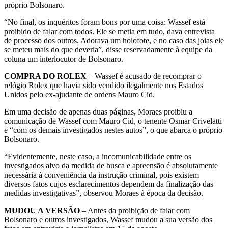
próprio Bolsonaro.
“No final, os inquéritos foram bons por uma coisa: Wassef está
proibido de falar com todos. Ele se metia em tudo, dava entrevista
de processo dos outros. Adorava um holofote, e no caso das joias ele
se meteu mais do que deveria”, disse reservadamente à equipe da
coluna um interlocutor de Bolsonaro.
COMPRA DO ROLEX
– Wassef é acusado de recomprar o
relógio Rolex que havia sido vendido ilegalmente nos Estados
Unidos pelo ex-ajudante de ordens Mauro Cid.
Em uma decisão de apenas duas páginas, Moraes proibiu a
comunicação de Wassef com Mauro Cid, o tenente Osmar Crivelatti
e “com os demais investigados nestes autos”, o que abarca o próprio
Bolsonaro.
“Evidentemente, neste caso, a incomunicabilidade entre os
investigados alvo da medida de busca e apreensão é absolutamente
necessária à conveniência da instrução criminal, pois existem
diversos fatos cujos esclarecimentos dependem da finalização das
medidas investigativas”, observou Moraes à época da decisão.
MUDOU A VERSÃO
– Antes da proibição de falar com
Bolsonaro e outros investigados, Wassef mudou a sua versão dos