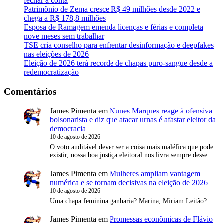
fechar a conta
Patrimônio de Zema cresce R$ 49 milhões desde 2022 e
chega a R$ 178,8 milhões
Esposa de Ramagem emenda licenças e férias e completa
nove meses sem trabalhar
TSE cria conselho para enfrentar desinformação e deepfakes
nas eleições de 2026
Eleição de 2026 terá recorde de chapas puro-sangue desde a
redemocratização
Comentários
James Pimenta
em
Nunes Marques reage à ofensiva
bolsonarista e diz que atacar urnas é afastar eleitor da
democracia
10 de agosto de 2026
O voto auditável dever ser a coisa mais maléfica que pode
existir, nossa boa justiça eleitoral nos livra sempre desse…
James Pimenta
em
Mulheres ampliam vantagem
numérica e se tornam decisivas na eleição de 2026
10 de agosto de 2026
Uma chapa feminina ganharia? Marina, Miriam Leitão?
James Pimenta
em
Promessas econômicas de Flávio