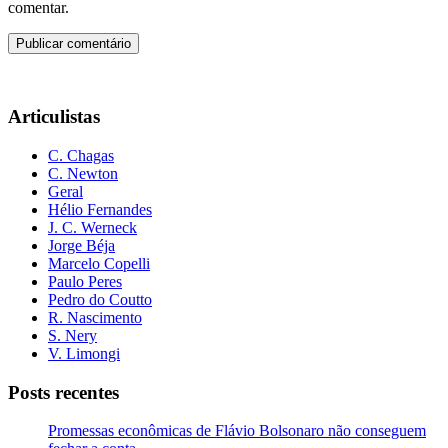
comentar.
Articulistas
C. Chagas
C. Newton
Geral
Hélio Fernandes
J. C. Werneck
Jorge Béja
Marcelo Copelli
Paulo Peres
Pedro do Coutto
R. Nascimento
S. Nery
V. Limongi
Posts recentes
Promessas econômicas de Flávio Bolsonaro não conseguem