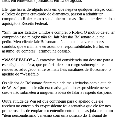
fatos em entrevista a jornalistas em 15 de agosto.
Ele, que havia divulgado nota em que negava qualquer relação com
o Rolex de prata cravejado de diamantes, passou a admitir ter
comprado o Rolex com o seu dinheiro – mas afirmou ter declarado a
aquisição à Receita Federal.
“Sim, fui aos Estados Unidos e comprei o Rolex. O motivo de eu ter
comprado esse relógio: não foi Jair Messias Bolsonaro que me
pediu. Meu cliente Jair Bolsonaro não tem nada a ver com essa
conduta, que é minha, e eu assumo a responsabilidade. Eu fui, eu
assumo, eu comprei”, afirmou na ocasião.
“WASSÉFALO”
– A entrevista foi considerada um desastre para a
estratégia de defesa, que preferia deixar o cargo submergir – e
rendeu ao advogado, entre os mais fieis auxiliares de Bolsonaro, o
apelido de “Wasséfalo”.
Os aliados de Bolsonaro ficaram ainda mais irritados com a atitude
de Wassef porque ele não era o advogado do ex-presidente nesse
caso e não submeteu a ninguém a ideia de falar a respeito das joias.
Outra atitude de Wassef que contribuiu para o apelido que ele
recebeu no entorno do ex-presidente foi a tentativa que ele fez nos
primeiros dias de emplacar o entendimento de que as joias eram um
“item personalíssimo”, mesmo com uma posição do Tribunal de