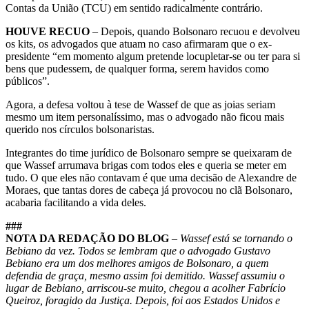
Contas da União (TCU) em sentido radicalmente contrário.
HOUVE RECUO
– Depois, quando Bolsonaro recuou e devolveu
os kits, os advogados que atuam no caso afirmaram que o ex-
presidente “em momento algum pretende locupletar-se ou ter para si
bens que pudessem, de qualquer forma, serem havidos como
públicos”.
Agora, a defesa voltou à tese de Wassef de que as joias seriam
mesmo um item personalíssimo, mas o advogado não ficou mais
querido nos círculos bolsonaristas.
Integrantes do time jurídico de Bolsonaro sempre se queixaram de
que Wassef arrumava brigas com todos eles e queria se meter em
tudo. O que eles não contavam é que uma decisão de Alexandre de
Moraes, que tantas dores de cabeça já provocou no clã Bolsonaro,
acabaria facilitando a vida deles.
###
NOTA DA REDAÇÃO DO BLOG
–
Wassef está se tornando o
Bebiano da vez. Todos se lembram que o advogado Gustavo
Bebiano era um dos melhores amigos de Bolsonaro, a quem
defendia de graça, mesmo assim foi demitido. Wassef assumiu o
lugar de Bebiano, arriscou-se muito, chegou a acolher Fabrício
Queiroz, foragido da Justiça. Depois, foi aos Estados Unidos e