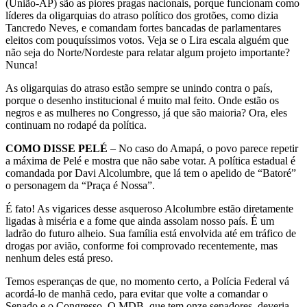
(União-AP) são as piores pragas nacionais, porque funcionam como
líderes da oligarquias do atraso político dos grotões, como dizia
Tancredo Neves, e comandam fortes bancadas de parlamentares
eleitos com pouquíssimos votos. Veja se o Lira escala alguém que
não seja do Norte/Nordeste para relatar algum projeto importante?
Nunca!
As oligarquias do atraso estão sempre se unindo contra o país,
porque o desenho institucional é muito mal feito. Onde estão os
negros e as mulheres no Congresso, já que são maioria? Ora, eles
continuam no rodapé da política.
COMO DISSE PELÉ
– No caso do Amapá, o povo parece repetir
a máxima de Pelé e mostra que não sabe votar. A política estadual é
comandada por Davi Alcolumbre, que lá tem o apelido de “Batoré”
o personagem da “Praça é Nossa”.
É fato! As vigarices desse asqueroso Alcolumbre estão diretamente
ligadas à miséria e a fome que ainda assolam nosso país. É um
ladrão do futuro alheio. Sua família está envolvida até em tráfico de
drogas por avião, conforme foi comprovado recentemente, mas
nenhum deles está preso.
Temos esperanças de que, no momento certo, a Polícia Federal vá
acordá-lo de manhã cedo, para evitar que volte a comandar o
Senado e o Congresso. O MDB, que tem onze senadores, deveria