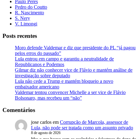
Paulo Peres
Pedro do Coutto
R. Nascimento
S. Nery
V. Limongi
Posts recentes
Moro defende Valdemar e diz que presidente do PL “já pagou
pelos erros do passado”
Lula entrou em campo e garantiu a neutralidade de
Republicanos e Podemos
Gilmar diz não conhecer vice de Flávio e mantém análise de
investigação sobre deputado
Lula não cede a Trump e mantém bloqueio a novo
embaixador americano
Valdemar tentou convencer Michelle a ser vice de Flávio
Bolsonaro, mas recebeu um “não”
Comentários
jose carlos
em
Corrupção de Marcola, assessor de
Lula, não pode ser tratada como um assunto privado
8 de agosto de 2026