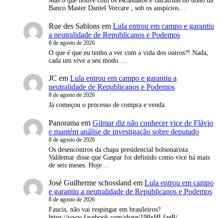
Mas o que houve com os escândalos e falcatruas do dono da
Banco Master Daniel Vorcare , sob os auspícios…
Rue des Sablons
em
Lula entrou em campo e garantiu
a neutralidade de Republicanos e Podemos
8 de agosto de 2026
O que é que eu tenho a ver com a vida dos outros?! Nada,
cada um vive a seu modo.…
JC
em
Lula entrou em campo e garantiu a
neutralidade de Republicanos e Podemos
8 de agosto de 2026
Já começou o processo de compra e venda.
Panorama
em
Gilmar diz não conhecer vice de Flávio
e mantém análise de investigação sobre deputado
8 de agosto de 2026
Os desencontros da chapa presidencial bolsonarista
Valdemar disse que Gaspar foi definido como vice há mais
de seis meses. Hoje…
José Guilherme schossland
em
Lula entrou em campo
e garantiu a neutralidade de Republicanos e Podemos
8 de agosto de 2026
Faucis, não vai respingar em brasileiros?
https://www.facebook.com/share/198xHLfaeR/