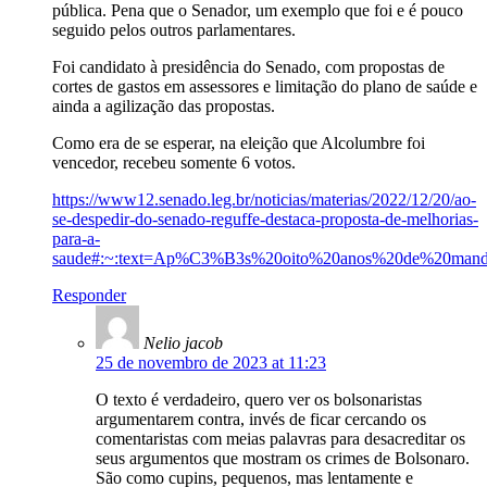
pública. Pena que o Senador, um exemplo que foi e é pouco
seguido pelos outros parlamentares.
Foi candidato à presidência do Senado, com propostas de
cortes de gastos em assessores e limitação do plano de saúde e
ainda a agilização das propostas.
Como era de se esperar, na eleição que Alcolumbre foi
vencedor, recebeu somente 6 votos.
https://www12.senado.leg.br/noticias/materias/2022/12/20/ao-
se-despedir-do-senado-reguffe-destaca-proposta-de-melhorias-
para-a-
saude#:~:text=Ap%C3%B3s%20oito%20anos%20de%20manda
Responder
Nelio jacob
25 de novembro de 2023 at 11:23
O texto é verdadeiro, quero ver os bolsonaristas
argumentarem contra, invés de ficar cercando os
comentaristas com meias palavras para desacreditar os
seus argumentos que mostram os crimes de Bolsonaro.
São como cupins, pequenos, mas lentamente e