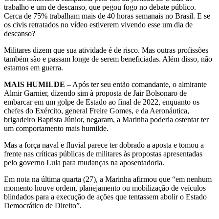
trabalho e um de descanso, que pegou fogo no debate público.
Cerca de 75% trabalham mais de 40 horas semanais no Brasil. E se
os civis retratados no vídeo estiverem vivendo esse um dia de
descanso?
Militares dizem que sua atividade é de risco. Mas outras profissões
também são e passam longe de serem beneficiadas. Além disso, não
estamos em guerra.
MAIS HUMILDE
– Após ter seu então comandante, o almirante
Almir Garnier, dizendo sim à proposta de Jair Bolsonaro de
embarcar em um golpe de Estado ao final de 2022, enquanto os
chefes do Exército, general Freire Gomes, e da Aeronáutica,
brigadeiro Baptista Júnior, negaram, a Marinha poderia ostentar ter
um comportamento mais humilde.
Mas a força naval e fluvial parece ter dobrado a aposta e tomou a
frente nas críticas públicas de militares às propostas apresentadas
pelo governo Lula para mudanças na aposentadoria.
Em nota na última quarta (27), a Marinha afirmou que “em nenhum
momento houve ordem, planejamento ou mobilização de veículos
blindados para a execução de ações que tentassem abolir o Estado
Democrático de Direito”.