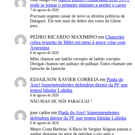
pode se tornar o primeiro ministro a perder o cargo
7 de agosto de 2026
Precisam urgente cassar de novo os direitos políticos de
Dalagnol. Ele tem mais do dobro dos votos da Gleise
para…
PEDRO RICARDO MAXIMINO
em
Chanceler
cobra respeito de Milei em meio à grave crise com
Argentina
6 de agosto de 2026
Milei chamou um ladrão corrupto de ladrão corrupto
Durigan chamou um palhaço de palhaço Todos chamam um
fantoche de fantoche
EDJAILSON XAVIER CORREIA
em
Piada do
Ano! Superintendentes defendem diretor da PF que
tentou blindar Lulinha
6 de agosto de 2026
NÃO RIAS DE NÓS PARAGUAI !
jose carlos
em
Piada do Ano! Superintendentes
defendem diretor da PF que tentou blindar Lulinha
6 de agosto de 2026
Mauro Costa Barbosa : A Bacia de Sergipe Alagoas passou a
ganhar destaque no setor de petróleo e gás após a…