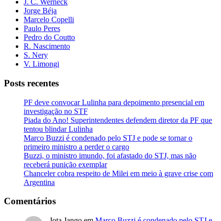
J. C. Werneck
Jorge Béja
Marcelo Copelli
Paulo Peres
Pedro do Coutto
R. Nascimento
S. Nery
V. Limongi
Posts recentes
PF deve convocar Lulinha para depoimento presencial em
investigação no STF
Piada do Ano! Superintendentes defendem diretor da PF que
tentou blindar Lulinha
Marco Buzzi é condenado pelo STJ e pode se tornar o
primeiro ministro a perder o cargo
Buzzi, o ministro imundo, foi afastado do STJ, mas não
receberá punição exemplar
Chanceler cobra respeito de Milei em meio à grave crise com
Argentina
Comentários
Jota Jango
em
Marco Buzzi é condenado pelo STJ e