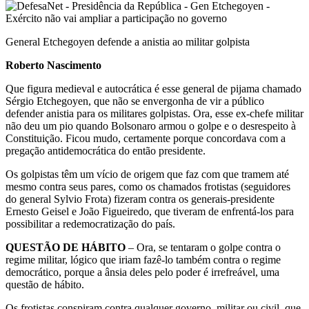
Email
General Etchegoyen defende a anistia ao militar golpista
Roberto Nascimento
Que figura medieval e autocrática é esse general de pijama chamado
Sérgio Etchegoyen, que não se envergonha de vir a público
defender anistia para os militares golpistas. Ora, esse ex-chefe militar
não deu um pio quando Bolsonaro armou o golpe e o desrespeito à
Constituição. Ficou mudo, certamente porque concordava com a
pregação antidemocrática do então presidente.
Os golpistas têm um vício de origem que faz com que tramem até
mesmo contra seus pares, como os chamados frotistas (seguidores
do general Sylvio Frota) fizeram contra os generais-presidente
Ernesto Geisel e João Figueiredo, que tiveram de enfrentá-los para
possibilitar a redemocratização do país.
QUESTÃO DE HÁBITO
– Ora, se tentaram o golpe contra o
regime militar, lógico que iriam fazê-lo também contra o regime
democrático, porque a ânsia deles pelo poder é irrefreável, uma
questão de hábito.
Os frotistas conspiram contra qualquer governo, militar ou civil, que