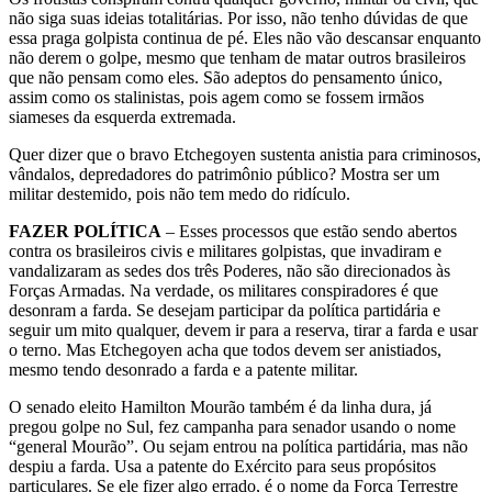
não siga suas ideias totalitárias. Por isso, não tenho dúvidas de que
essa praga golpista continua de pé. Eles não vão descansar enquanto
não derem o golpe, mesmo que tenham de matar outros brasileiros
que não pensam como eles. São adeptos do pensamento único,
assim como os stalinistas, pois agem como se fossem irmãos
siameses da esquerda extremada.
Quer dizer que o bravo Etchegoyen sustenta anistia para criminosos,
vândalos, depredadores do patrimônio público? Mostra ser um
militar destemido, pois não tem medo do ridículo.
FAZER POLÍTICA
– Esses processos que estão sendo abertos
contra os brasileiros civis e militares golpistas, que invadiram e
vandalizaram as sedes dos três Poderes, não são direcionados às
Forças Armadas. Na verdade, os militares conspiradores é que
desonram a farda. Se desejam participar da política partidária e
seguir um mito qualquer, devem ir para a reserva, tirar a farda e usar
o terno. Mas Etchegoyen acha que todos devem ser anistiados,
mesmo tendo desonrado a farda e a patente militar.
O senado eleito Hamilton Mourão também é da linha dura, já
pregou golpe no Sul, fez campanha para senador usando o nome
“general Mourão”. Ou sejam entrou na política partidária, mas não
despiu a farda. Usa a patente do Exército para seus propósitos
particulares. Se ele fizer algo errado, é o nome da Força Terrestre