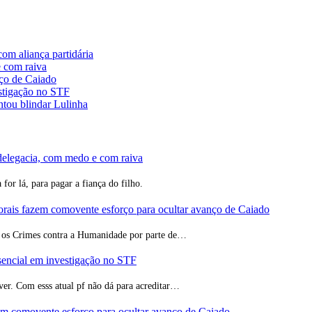
com aliança partidária
e com raiva
nço de Caiado
stigação no STF
ntou blindar Lulinha
 delegacia, com medo e com raiva
for lá, para pagar a fiança do filho.
torais fazem comovente esforço para ocultar avanço de Caiado
e os Crimes contra a Humanidade por parte de…
sencial em investigação no STF
ver. Com esss atual pf não dá para acreditar…
zem comovente esforço para ocultar avanço de Caiado