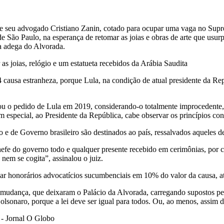
o de seu advogado Cristiano Zanin, cotado para ocupar uma vaga no Sup
de São Paulo, na esperança de retomar as joias e obras de arte que usu
 a adega do Alvorada.
as joias, relógio e um estatueta recebidos da Arábia Saudita
usa estranheza, porque Lula, na condição de atual presidente da Repúbl
gou o pedido de Lula em 2019, considerando-o totalmente improcedent
 especial, ao Presidente da República, cabe observar os princípios con
o e de Governo brasileiro são destinados ao país, ressalvados aqueles d
hefe do governo todo e qualquer presente recebido em cerimônias, por c
 nem se cogita”, assinalou o juiz.
r honorários advocatícios sucumbenciais em 10% do valor da causa, at
dança, que deixaram o Palácio da Alvorada, carregando supostos perte
sonaro, porque a lei deve ser igual para todos. Ou, ao menos, assim de