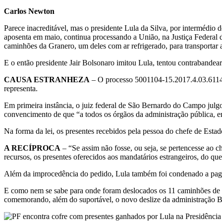
Carlos Newton
Parece inacreditável, mas o presidente Lula da Silva, por intermédi
aposenta em maio, continua processando a União, na Justiça Federal 
caminhões da Granero, um deles com ar refrigerado, para transportar
E o então presidente Jair Bolsonaro imitou Lula, tentou contrabandear 
CAUSA ESTRANHEZA
– O processo 5001104-15.2017.4.03.6114 ca
representa.
Em primeira instância, o juiz federal de São Bernardo do Campo jul
convencimento de que “a todos os órgãos da administração pública, em
Na forma da lei, os presentes recebidos pela pessoa do chefe de Estad
A RECÍPROCA
– “Se assim não fosse, ou seja, se pertencesse ao c
recursos, os presentes oferecidos aos mandatários estrangeiros, do que
Além da improcedência do pedido, Lula também foi condenado a paga
E como nem se sabe para onde foram deslocados os 11 caminhões de mu
comemorando, além do suportável, o novo deslize da administração Bol