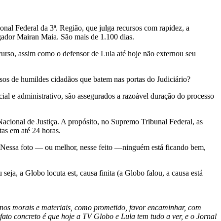
nal Federal da 3ª. Região, que julga recursos com rapidez, a
gador Mairan Maia. São mais de 1.100 dias.
curso, assim como o defensor de Lula até hoje não externou seu
sos de humildes cidadãos que batem nas portas do Judiciário?
ial e administrativo, são assegurados a razoável duração do processo
cional de Justiça. A propósito, no Supremo Tribunal Federal, as
as em até 24 horas.
? Nessa foto — ou melhor, nesse feito —ninguém está ficando bem,
eja, a Globo locuta est, causa finita (a Globo falou, a causa está
anos morais e materiais, como prometido, favor encaminhar, com
ato concreto é que hoje a TV Globo e Lula tem tudo a ver, e o Jornal