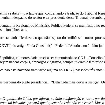
 irá saber? —, o fato é que, contrariando a tradição do Tribunal Regio
u nenhum despacho do relator e ex-presidente desse Tribunal, desembar
ocuradoria Regional do Ministério Público Federal se manifestou no re
isdicional buscada.
rre tamanha “lerdeza”, o que não esperar dos milhões de outros proces
III, do artigo 5º. da Constituição Federal: “A todos, no âmbito judic
República, tal morosidade precisa ser comunicada ao CNJ – Conselho Na
 sejam habeas corpus, embargos e agravos, sempre tiveram e têm respost
lica não está havendo tramitação alguma no TRF-3, passados três anos
 vésperas do pleito presidencial. “Lula nada mais devia à Justiça”. Ou s
a Organização Globo por injúria, calúnia e difamação e outras por d
rque tal iniciativa provará que “quem não cala não consente”. Mas o f