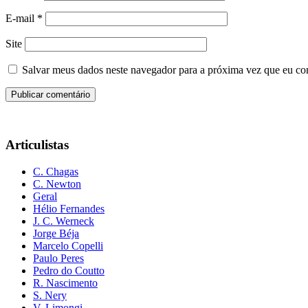
E-mail
*
Site
Salvar meus dados neste navegador para a próxima vez que eu co
Articulistas
C. Chagas
C. Newton
Geral
Hélio Fernandes
J. C. Werneck
Jorge Béja
Marcelo Copelli
Paulo Peres
Pedro do Coutto
R. Nascimento
S. Nery
V. Limongi