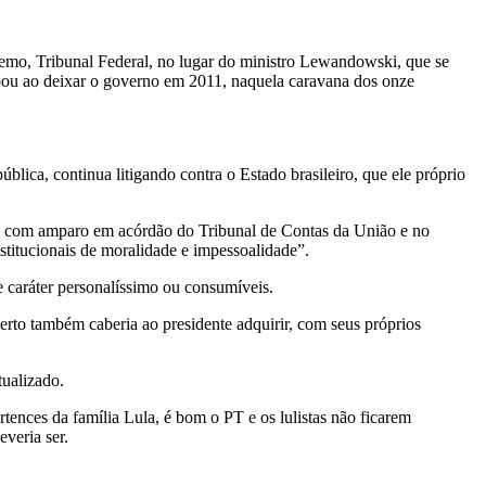
remo, Tribunal Federal, no lugar do ministro Lewandowski, que se
rpou ao deixar o governo em 2011, naquela caravana dos onze
ica, continua litigando contra o Estado brasileiro, que ele próprio
e, com amparo em acórdão do Tribunal de Contas da União e no
stitucionais de moralidade e impessoalidade”.
e caráter personalíssimo ou consumíveis.
erto também caberia ao presidente adquirir, com seus próprios
ualizado.
nces da família Lula, é bom o PT e os lulistas não ficarem
veria ser.