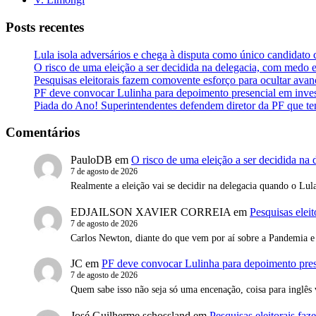
Posts recentes
Lula isola adversários e chega à disputa como único candidato 
O risco de uma eleição a ser decidida na delegacia, com medo 
Pesquisas eleitorais fazem comovente esforço para ocultar ava
PF deve convocar Lulinha para depoimento presencial em inve
Piada do Ano! Superintendentes defendem diretor da PF que te
Comentários
PauloDB
em
O risco de uma eleição a ser decidida na
7 de agosto de 2026
Realmente a eleição vai se decidir na delegacia quando o Lula 
EDJAILSON XAVIER CORREIA
em
Pesquisas elei
7 de agosto de 2026
Carlos Newton, diante do que vem por aí sobre a Pandemia 
JC
em
PF deve convocar Lulinha para depoimento pre
7 de agosto de 2026
Quem sabe isso não seja só uma encenação, coisa para inglês 
José Guilherme schossland
em
Pesquisas eleitorais fa