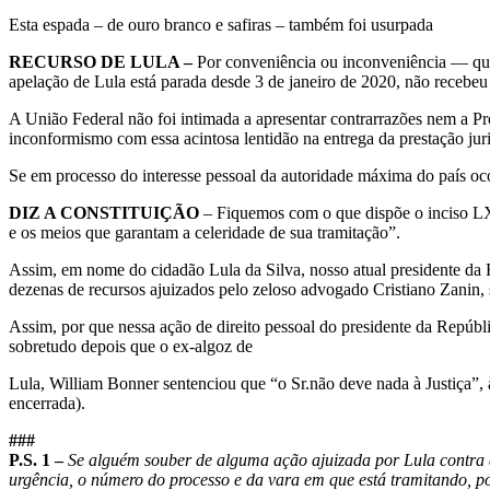
Esta espada – de ouro branco e safiras – também foi usurpada
RECURSO DE LULA –
Por conveniência ou inconveniência — quem
apelação de Lula está parada desde 3 de janeiro de 2020, não recebe
A União Federal não foi intimada a apresentar contrarrazões nem a Pr
inconformismo com essa acintosa lentidão na entrega da prestação jur
Se em processo do interesse pessoal da autoridade máxima do país oco
DIZ A CONSTITUIÇÃO
– Fiquemos com o que dispõe o inciso LXXV
e os meios que garantam a celeridade de sua tramitação”.
Assim, em nome do cidadão Lula da Silva, nosso atual presidente da 
dezenas de recursos ajuizados pelo zeloso advogado Cristiano Zanin,
Assim, por que nessa ação de direito pessoal do presidente da Repúb
sobretudo depois que o ex-algoz de
Lula, William Bonner sentenciou que “o Sr.não deve nada à Justiça”, às
encerrada).
###
P.S. 1 –
Se alguém souber de alguma ação ajuizada por Lula contra 
urgência, o número do processo e da vara em que está tramitando, po