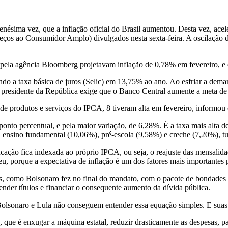
a enésima vez, que a inflação oficial do Brasil aumentou. Desta vez, ace
os ao Consumidor Amplo) divulgados nesta sexta-feira. A oscilação do
s pela agência Bloomberg projetavam inflação de 0,78% em fevereiro, e
ndo a taxa básica de juros (Selic) em 13,75% ao ano. Ao esfriar a deman
 presidente da República exige que o Banco Central aumente a meta de i
os de produtos e serviços do IPCA, 8 tiveram alta em fevereiro, inform
ponto percentual, e pela maior variação, de 6,28%. É a taxa mais alta 
ensino fundamental (10,06%), pré-escola (9,58%) e creche (7,20%), tu
ação fica indexada ao próprio IPCA, ou seja, o reajuste das mensalida
, porque a expectativa de inflação é um dos fatores mais importantes pa
, como Bolsonaro fez no final do mandato, com o pacote de bondades el
nder títulos e financiar o consequente aumento da dívida pública.
onaro e Lula não conseguem entender essa equação simples. E suas ass
, que é enxugar a máquina estatal, reduzir drasticamente as despesas, 