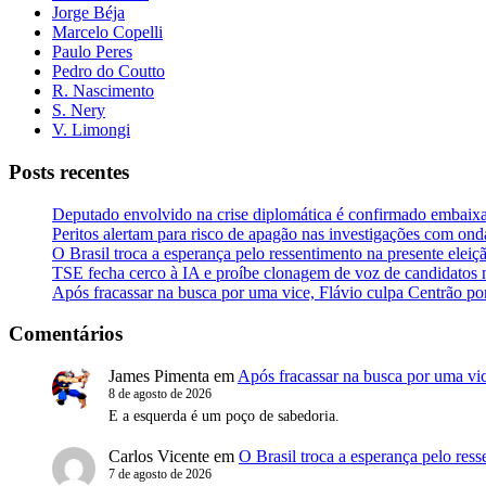
Jorge Béja
Marcelo Copelli
Paulo Peres
Pedro do Coutto
R. Nascimento
S. Nery
V. Limongi
Posts recentes
Deputado envolvido na crise diplomática é confirmado embaix
Peritos alertam para risco de apagão nas investigações com ond
O Brasil troca a esperança pelo ressentimento na presente eleiç
TSE fecha cerco à IA e proíbe clonagem de voz de candidatos n
Após fracassar na busca por uma vice, Flávio culpa Centrão por
Comentários
James Pimenta
em
Após fracassar na busca por uma vic
8 de agosto de 2026
E a esquerda é um poço de sabedoria.
Carlos Vicente
em
O Brasil troca a esperança pelo ress
7 de agosto de 2026