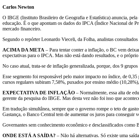
Carlos Newton
O IBGE (Instituto Brasileiro de Geografia e Estatística) anuncia, pel
educação. É o que apontam os dados do IPCA (Índice Nacional de Preç
mercado financeiro.
Segundo o repórter Leonardo Vieceli, da Folha, analistas consultado
ACIMA DA META
– Para tentar conter a inflação, o BC vem deixa
expectativas para o IPCA. Mas não está dando resultados, e o próprio
No caso atual, trata-se de inflação generalizada, porque, dos 9 grup
Esse segmento foi responsável pelo maior impacto no índice, de 0,35 
cursos regulares subiram 7,58%, puxados por ensino médio (10,28%), 
EXPECTATIVA DE INFLAÇÃO
– Normalmente, essa alta de educ
gerente da pesquisa do IBGE. Mas desta vez não foi isso que aconteceu
Em tradução simultânea, sempre que o governo rompe o teto de gastos
Gastança, o Banco Central tem de aumentar os juros para conseguir ve
Governantes sem conhecimento econômico e desclassificados como Bols
ONDE ESTÁ A SAÍDA?
– Não há alternativas. Só existe uma saída