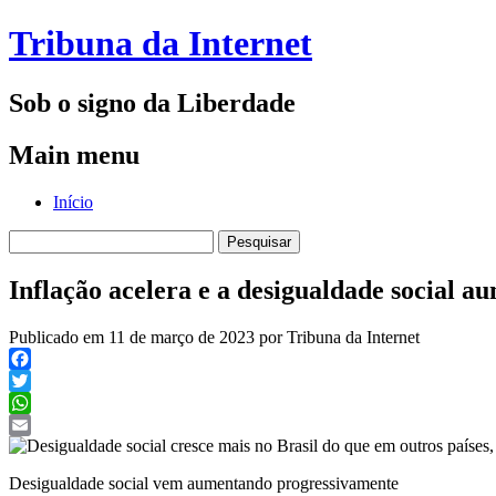
Tribuna da Internet
Sob o signo da Liberdade
Main menu
Skip
Início
to
Pesquisar
content
por:
Inflação acelera e a desigualdade social a
Publicado em 11 de março de 2023 por Tribuna da Internet
Facebook
Twitter
WhatsApp
Email
Desigualdade social vem aumentando progressivamente