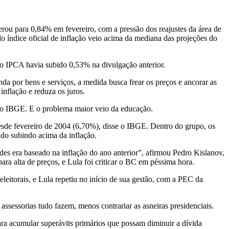
lerou para 0,84% em fevereiro, com a pressão dos reajustes da área de
 índice oficial de inflação veio acima da mediana das projeções do
 o IPCA havia subido 0,53% na divulgação anterior.
da por bens e serviços, a medida busca frear os preços e ancorar as
nflação e reduza os juros.
ou o IBGE. E o problema maior veio da educação.
desde fevereiro de 2004 (6,70%), disse o IBGE. Dentro do grupo, os
do subindo acima da inflação.
des era baseado na inflação do ano anterior”, afirmou Pedro Kislanov,
ra alta de preços, e Lula foi criticar o BC em péssima hora.
eitorais, e Lula repetiu no início de sua gestão, com a PEC da
essorias tudo fazem, menos contrariar as asneiras presidenciais.
para acumular superávits primários que possam diminuir a dívida