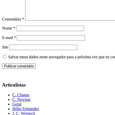
Comentário
*
Nome
*
E-mail
*
Site
Salvar meus dados neste navegador para a próxima vez que eu co
Articulistas
C. Chagas
C. Newton
Geral
Hélio Fernandes
J. C. Werneck