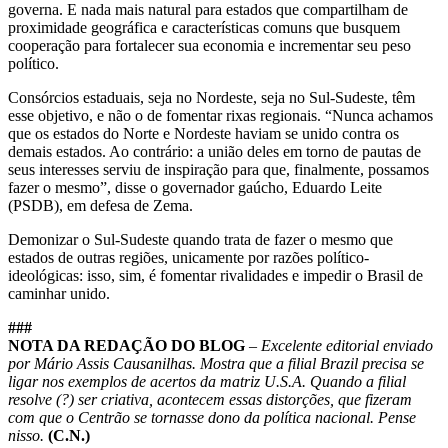
governa. E nada mais natural para estados que compartilham de
proximidade geográfica e características comuns que busquem
cooperação para fortalecer sua economia e incrementar seu peso
político.
Consórcios estaduais, seja no Nordeste, seja no Sul-Sudeste, têm
esse objetivo, e não o de fomentar rixas regionais. “Nunca achamos
que os estados do Norte e Nordeste haviam se unido contra os
demais estados. Ao contrário: a união deles em torno de pautas de
seus interesses serviu de inspiração para que, finalmente, possamos
fazer o mesmo”, disse o governador gaúcho, Eduardo Leite
(PSDB), em defesa de Zema.
Demonizar o Sul-Sudeste quando trata de fazer o mesmo que
estados de outras regiões, unicamente por razões político-
ideológicas: isso, sim, é fomentar rivalidades e impedir o Brasil de
caminhar unido.
###
NOTA DA REDAÇÃO DO BLOG
– Excelente editorial enviado
por Mário Assis Causanilhas. Mostra que a filial Brazil precisa se
ligar nos exemplos de acertos da matriz U.S.A. Quando a filial
resolve (?) ser criativa, acontecem essas distorções, que fizeram
com que o Centrão se tornasse dono da política nacional. Pense
nisso.
(C.N.)