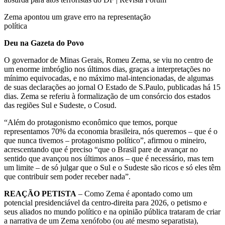
Zema apontou um grave erro na representação
política
Deu na Gazeta do Povo
O governador de Minas Gerais, Romeu Zema, se viu no centro de
um enorme imbróglio nos últimos dias, graças a interpretações no
mínimo equivocadas, e no máximo mal-intencionadas, de algumas
de suas declarações ao jornal O Estado de S.Paulo, publicadas há 15
dias. Zema se referiu à formalização de um consórcio dos estados
das regiões Sul e Sudeste, o Cosud.
“Além do protagonismo econômico que temos, porque
representamos 70% da economia brasileira, nós queremos – que é o
que nunca tivemos – protagonismo político”, afirmou o mineiro,
acrescentando que é preciso “que o Brasil pare de avançar no
sentido que avançou nos últimos anos – que é necessário, mas tem
um limite – de só julgar que o Sul e o Sudeste são ricos e só eles têm
que contribuir sem poder receber nada”.
REAÇÃO PETISTA
– Como Zema é apontado como um
potencial presidenciável da centro-direita para 2026, o petismo e
seus aliados no mundo político e na opinião pública trataram de criar
a narrativa de um Zema xenófobo (ou até mesmo separatista),