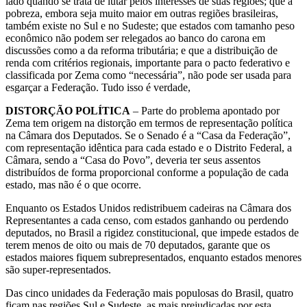
lado quando se trata de lutar pelos interesses de suas regiões; que a
pobreza, embora seja muito maior em outras regiões brasileiras,
também existe no Sul e no Sudeste; que estados com tamanho peso
econômico não podem ser relegados ao banco do carona em
discussões como a da reforma tributária; e que a distribuição de
renda com critérios regionais, importante para o pacto federativo e
classificada por Zema como “necessária”, não pode ser usada para
esgarçar a Federação. Tudo isso é verdade,
DISTORÇÃO POLÍTICA
– Parte do problema apontado por
Zema tem origem na distorção em termos de representação política
na Câmara dos Deputados. Se o Senado é a “Casa da Federação”,
com representação idêntica para cada estado e o Distrito Federal, a
Câmara, sendo a “Casa do Povo”, deveria ter seus assentos
distribuídos de forma proporcional conforme a população de cada
estado, mas não é o que ocorre.
Enquanto os Estados Unidos redistribuem cadeiras na Câmara dos
Representantes a cada censo, com estados ganhando ou perdendo
deputados, no Brasil a rigidez constitucional, que impede estados de
terem menos de oito ou mais de 70 deputados, garante que os
estados maiores fiquem subrepresentados, enquanto estados menores
são super-representados.
Das cinco unidades da Federação mais populosas do Brasil, quatro
ficam nas regiões Sul e Sudeste, as mais prejudicadas por esta