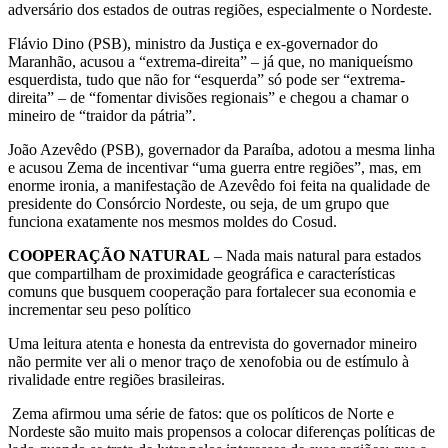
adversário dos estados de outras regiões, especialmente o Nordeste.
Flávio Dino (PSB), ministro da Justiça e ex-governador do
Maranhão, acusou a “extrema-direita” – já que, no maniqueísmo
esquerdista, tudo que não for “esquerda” só pode ser “extrema-
direita” – de “fomentar divisões regionais” e chegou a chamar o
mineiro de “traidor da pátria”.
João Azevêdo (PSB), governador da Paraíba, adotou a mesma linha
e acusou Zema de incentivar “uma guerra entre regiões”, mas, em
enorme ironia, a manifestação de Azevêdo foi feita na qualidade de
presidente do Consórcio Nordeste, ou seja, de um grupo que
funciona exatamente nos mesmos moldes do Cosud.
COOPERAÇÃO NATURAL
– Nada mais natural para estados
que compartilham de proximidade geográfica e características
comuns que busquem cooperação para fortalecer sua economia e
incrementar seu peso político
Uma leitura atenta e honesta da entrevista do governador mineiro
não permite ver ali o menor traço de xenofobia ou de estímulo à
rivalidade entre regiões brasileiras.
Zema afirmou uma série de fatos: que os políticos de Norte e
Nordeste são muito mais propensos a colocar diferenças políticas de