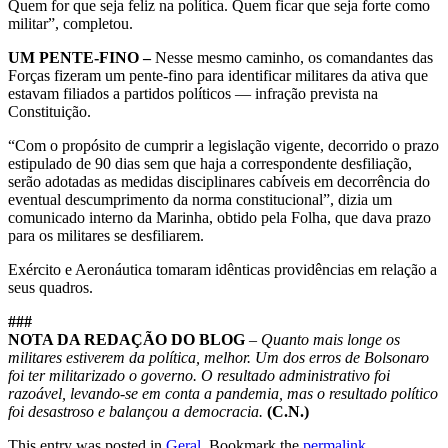
Quem for que seja feliz na política. Quem ficar que seja forte como
militar”, completou.
UM PENTE-FINO –
Nesse mesmo caminho, os comandantes das
Forças fizeram um pente-fino para identificar militares da ativa que
estavam filiados a partidos políticos — infração prevista na
Constituição.
“Com o propósito de cumprir a legislação vigente, decorrido o prazo
estipulado de 90 dias sem que haja a correspondente desfiliação,
serão adotadas as medidas disciplinares cabíveis em decorrência do
eventual descumprimento da norma constitucional”, dizia um
comunicado interno da Marinha, obtido pela Folha, que dava prazo
para os militares se desfiliarem.
Exército e Aeronáutica tomaram idênticas providências em relação a
seus quadros.
###
NOTA DA REDAÇÃO DO BLOG
–
Quanto mais longe os
militares estiverem da política, melhor. Um dos erros de Bolsonaro
foi ter militarizado o governo. O resultado administrativo foi
razoável, levando-se em conta a pandemia, mas o resultado político
foi desastroso e balançou a democracia.
(C.N.)
This entry was posted in
Geral
. Bookmark the
permalink
.