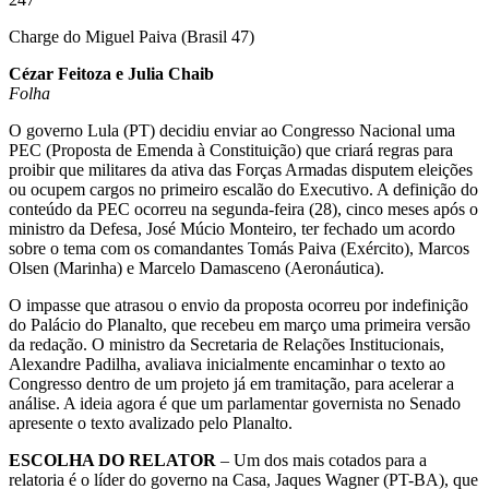
Charge do Miguel Paiva (Brasil 47)
Cézar Feitoza e Julia Chaib
Folha
O governo Lula (PT) decidiu enviar ao Congresso Nacional uma
PEC (Proposta de Emenda à Constituição) que criará regras para
proibir que militares da ativa das Forças Armadas disputem eleições
ou ocupem cargos no primeiro escalão do Executivo. A definição do
conteúdo da PEC ocorreu na segunda-feira (28), cinco meses após o
ministro da Defesa, José Múcio Monteiro, ter fechado um acordo
sobre o tema com os comandantes Tomás Paiva (Exército), Marcos
Olsen (Marinha) e Marcelo Damasceno (Aeronáutica).
O impasse que atrasou o envio da proposta ocorreu por indefinição
do Palácio do Planalto, que recebeu em março uma primeira versão
da redação. O ministro da Secretaria de Relações Institucionais,
Alexandre Padilha, avaliava inicialmente encaminhar o texto ao
Congresso dentro de um projeto já em tramitação, para acelerar a
análise. A ideia agora é que um parlamentar governista no Senado
apresente o texto avalizado pelo Planalto.
ESCOLHA DO RELATOR
– Um dos mais cotados para a
relatoria é o líder do governo na Casa, Jaques Wagner (PT-BA), que