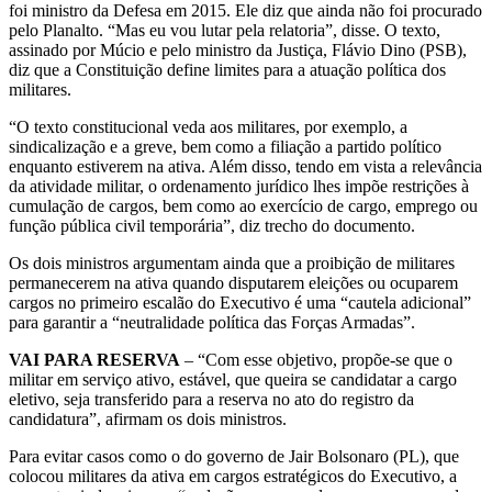
foi ministro da Defesa em 2015. Ele diz que ainda não foi procurado
pelo Planalto. “Mas eu vou lutar pela relatoria”, disse. O texto,
assinado por Múcio e pelo ministro da Justiça, Flávio Dino (PSB),
diz que a Constituição define limites para a atuação política dos
militares.
“O texto constitucional veda aos militares, por exemplo, a
sindicalização e a greve, bem como a filiação a partido político
enquanto estiverem na ativa. Além disso, tendo em vista a relevância
da atividade militar, o ordenamento jurídico lhes impõe restrições à
cumulação de cargos, bem como ao exercício de cargo, emprego ou
função pública civil temporária”, diz trecho do documento.
Os dois ministros argumentam ainda que a proibição de militares
permanecerem na ativa quando disputarem eleições ou ocuparem
cargos no primeiro escalão do Executivo é uma “cautela adicional”
para garantir a “neutralidade política das Forças Armadas”.
VAI PARA RESERVA
– “Com esse objetivo, propõe-se que o
militar em serviço ativo, estável, que queira se candidatar a cargo
eletivo, seja transferido para a reserva no ato do registro da
candidatura”, afirmam os dois ministros.
Para evitar casos como o do governo de Jair Bolsonaro (PL), que
colocou militares da ativa em cargos estratégicos do Executivo, a