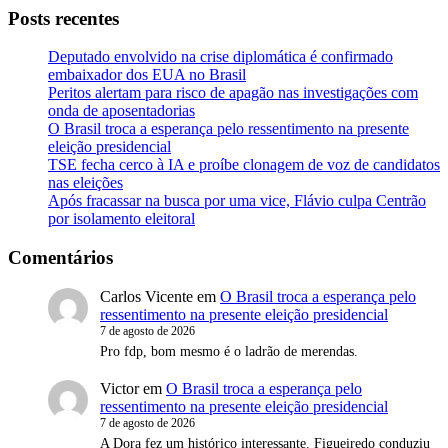
Posts recentes
Deputado envolvido na crise diplomática é confirmado
embaixador dos EUA no Brasil
Peritos alertam para risco de apagão nas investigações com
onda de aposentadorias
O Brasil troca a esperança pelo ressentimento na presente
eleição presidencial
TSE fecha cerco à IA e proíbe clonagem de voz de candidatos
nas eleições
Após fracassar na busca por uma vice, Flávio culpa Centrão
por isolamento eleitoral
Comentários
Carlos Vicente
em
O Brasil troca a esperança pelo
ressentimento na presente eleição presidencial
7 de agosto de 2026
Pro fdp, bom mesmo é o ladrão de merendas.
Victor
em
O Brasil troca a esperança pelo
ressentimento na presente eleição presidencial
7 de agosto de 2026
A Dora fez um histórico interessante. Figueiredo conduziu