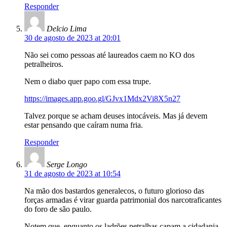
Responder
Delcio Lima
30 de agosto de 2023 at 20:01
Não sei como pessoas até laureados caem no KO dos
petralheiros.
Nem o diabo quer papo com essa trupe.
https://images.app.goo.gl/GJvx1Mdx2Vi8X5n27
Talvez porque se acham deuses intocáveis. Mas já devem
estar pensando que caíram numa fria.
Responder
Serge Longo
31 de agosto de 2023 at 10:54
Na mão dos bastardos generalecos, o futuro glorioso das
forças armadas é virar guarda patrimonial dos narcotraficantes
do foro de são paulo.
Notem que, enquanto os ladrões petralhas capam a cidadania