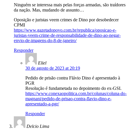
Ninguém se interessa mais pelas forças armadas, são traídores
da nação. Mas, mudando de assunto…
Oposição e juristas veem crimes de Dino por desobedecer
CPMI
https://www.gazetadopovo.com.br/republica/oposicao-e-
juristas-veem-crime-de-responsabilidade-de-dino-ao-negar-
envio-de-imagens-do-8-de-janeiro/
Responder
Eliel
30 de agosto de 2023 at 20:19
Pedido de prisão contra Flávio Dino é apresentado à
PGR
Resolução é fundametada no depoimento do ex-GSI.
https://www.conexaopolitica.com.br/colunas/coluna-do-
magnani/pedido-de-prisao-contra-flavio-dino-e-
apresentado-a-pgr/
Responder
Delcio Lima