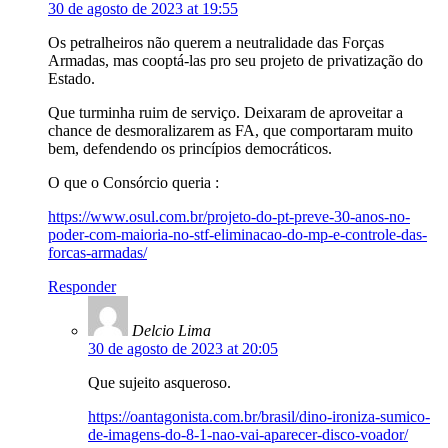
30 de agosto de 2023 at 19:55
Os petralheiros não querem a neutralidade das Forças
Armadas, mas cooptá-las pro seu projeto de privatização do
Estado.
Que turminha ruim de serviço. Deixaram de aproveitar a
chance de desmoralizarem as FA, que comportaram muito
bem, defendendo os princípios democráticos.
O que o Consórcio queria :
https://www.osul.com.br/projeto-do-pt-preve-30-anos-no-
poder-com-maioria-no-stf-eliminacao-do-mp-e-controle-das-
forcas-armadas/
Responder
Delcio Lima
30 de agosto de 2023 at 20:05
Que sujeito asqueroso.
https://oantagonista.com.br/brasil/dino-ironiza-sumico-
de-imagens-do-8-1-nao-vai-aparecer-disco-voador/