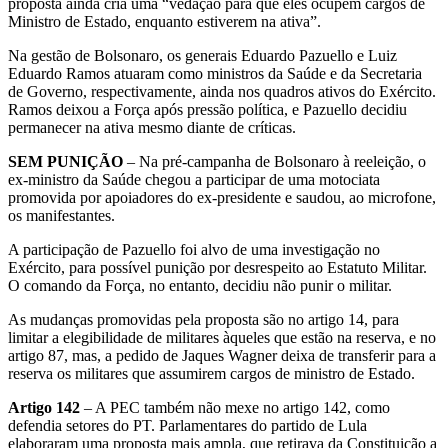
proposta ainda cria uma “vedação para que eles ocupem cargos de
Ministro de Estado, enquanto estiverem na ativa”.
Na gestão de Bolsonaro, os generais Eduardo Pazuello e Luiz
Eduardo Ramos atuaram como ministros da Saúde e da Secretaria
de Governo, respectivamente, ainda nos quadros ativos do Exército.
Ramos deixou a Força após pressão política, e Pazuello decidiu
permanecer na ativa mesmo diante de críticas.
SEM PUNIÇÃO
– Na pré-campanha de Bolsonaro à reeleição, o
ex-ministro da Saúde chegou a participar de uma motociata
promovida por apoiadores do ex-presidente e saudou, ao microfone,
os manifestantes.
A participação de Pazuello foi alvo de uma investigação no
Exército, para possível punição por desrespeito ao Estatuto Militar.
O comando da Força, no entanto, decidiu não punir o militar.
As mudanças promovidas pela proposta são no artigo 14, para
limitar a elegibilidade de militares àqueles que estão na reserva, e no
artigo 87, mas, a pedido de Jaques Wagner deixa de transferir para a
reserva os militares que assumirem cargos de ministro de Estado.
Artigo 142
– A PEC também não mexe no artigo 142, como
defendia setores do PT. Parlamentares do partido de Lula
elaboraram uma proposta mais ampla, que retirava da Constituição a