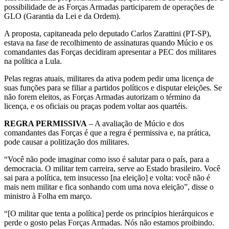
possibilidade de as Forças Armadas participarem de operações de
GLO (Garantia da Lei e da Ordem).
A proposta, capitaneada pelo deputado Carlos Zarattini (PT-SP),
estava na fase de recolhimento de assinaturas quando Múcio e os
comandantes das Forças decidiram apresentar a PEC dos militares
na política a Lula.
Pelas regras atuais, militares da ativa podem pedir uma licença de
suas funções para se filiar a partidos políticos e disputar eleições. Se
não forem eleitos, as Forças Armadas autorizam o término da
licença, e os oficiais ou praças podem voltar aos quartéis.
REGRA PERMISSIVA
– A avaliação de Múcio e dos
comandantes das Forças é que a regra é permissiva e, na prática,
pode causar a politização dos militares.
“Você não pode imaginar como isso é salutar para o país, para a
democracia. O militar tem carreira, serve ao Estado brasileiro. Você
sai para a política, tem insucesso [na eleição] e volta: você não é
mais nem militar e fica sonhando com uma nova eleição”, disse o
ministro à Folha em março.
“[O militar que tenta a política] perde os princípios hierárquicos e
perde o gosto pelas Forças Armadas. Nós não estamos proibindo.