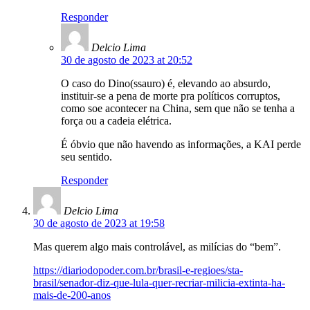
Responder
Delcio Lima
30 de agosto de 2023 at 20:52
O caso do Dino(ssauro) é, elevando ao absurdo,
instituir-se a pena de morte pra políticos corruptos,
como soe acontecer na China, sem que não se tenha a
força ou a cadeia elétrica.
É óbvio que não havendo as informações, a KAI perde
seu sentido.
Responder
Delcio Lima
30 de agosto de 2023 at 19:58
Mas querem algo mais controlável, as milícias do “bem”.
https://diariodopoder.com.br/brasil-e-regioes/sta-
brasil/senador-diz-que-lula-quer-recriar-milicia-extinta-ha-
mais-de-200-anos