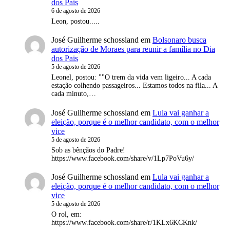
dos Pais
6 de agosto de 2026
Leon, postou.....
José Guilherme schossland
em
Bolsonaro busca
autorização de Moraes para reunir a família no Dia
dos Pais
5 de agosto de 2026
Leonel, postou: ""O trem da vida vem ligeiro... A cada
estação colhendo passageiros... Estamos todos na fila... A
cada minuto,…
José Guilherme schossland
em
Lula vai ganhar a
eleição, porque é o melhor candidato, com o melhor
vice
5 de agosto de 2026
Sob as bênçãos do Padre!
https://www.facebook.com/share/v/1Lp7PoVu6y/
José Guilherme schossland
em
Lula vai ganhar a
eleição, porque é o melhor candidato, com o melhor
vice
5 de agosto de 2026
O rol, em:
https://www.facebook.com/share/r/1KLx6KCKnk/