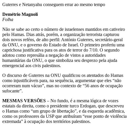
Guterres e Netanyahu conseguem errar ao mesmo tempo
Demétrio Magnoli
Folha
Não se sabe ao certo o número de israelenses mantidos em cativeiro
pelo Hamas. Dias atrás, porém, a organização terrorista capturou
dois novos reféns, de alto perfil: António Guterres, secretário-geral
da ONU, e o governo do Estado de Israel. O primeiro proferiu uma
caprichosa justificativa para os atos de terror do 7/10. O segundo
adotou como represália a negação de vistos a autoridades
humanitárias da ONU, o que simboliza seu desprezo pela ajuda
emergencial aos civis palestinos.
O discurso de Guterres na ONU qualificou os atentados do Hamas
como injustificáveis para, na sequência, argumentar que eles “não
ocorreram num vácuo”, mas no contexto de “56 anos de ocupação
sufocante”.
MESMAS VERSÕES
– No fundo, é a mesma lógica de vozes
estatais da direita, como o presidente turco Erdogan, que descreveu
o Hamas como “um grupo de libertação”, e da esquerda acadêmica,
como os professores da USP que atribuíram “esse ponto de violência
extremada” à ocupação dos territórios palestinos.