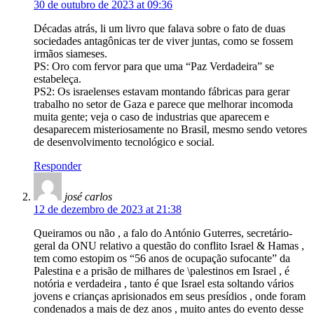
30 de outubro de 2023 at 09:36
Décadas atrás, li um livro que falava sobre o fato de duas
sociedades antagônicas ter de viver juntas, como se fossem
irmãos siameses.
PS: Oro com fervor para que uma “Paz Verdadeira” se
estabeleça.
PS2: Os israelenses estavam montando fábricas para gerar
trabalho no setor de Gaza e parece que melhorar incomoda
muita gente; veja o caso de industrias que aparecem e
desaparecem misteriosamente no Brasil, mesmo sendo vetores
de desenvolvimento tecnológico e social.
Responder
josé carlos
12 de dezembro de 2023 at 21:38
Queiramos ou não , a falo do António Guterres, secretário-
geral da ONU relativo a questão do conflito Israel & Hamas ,
tem como estopim os “56 anos de ocupação sufocante” da
Palestina e a prisão de milhares de \palestinos em Israel , é
notória e verdadeira , tanto é que Israel esta soltando vários
jovens e crianças aprisionados em seus presídios , onde foram
condenados a mais de dez anos , muito antes do evento desse