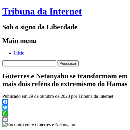
Tribuna da Internet
Sob o signo da Liberdade
Main menu
Skip
Início
to
Pesquisar
content
por:
Guterres e Netanyahu se transformam em
mais dois reféns do extremismo do Hamas
Publicado em 29 de outubro de 2023 por Tribuna da Internet
Facebook
Twitter
WhatsApp
Email