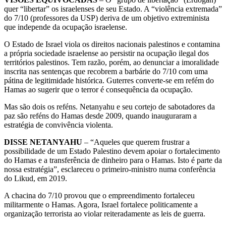
quer “libertar” os israelenses de seu Estado. A “violência extremada”
do 7/10 (professores da USP) deriva de um objetivo extreminista
que independe da ocupação israelense.
O Estado de Israel viola os direitos nacionais palestinos e contamina
a própria sociedade israelense ao persistir na ocupação ilegal dos
territórios palestinos. Tem razão, porém, ao denunciar a imoralidade
inscrita nas sentenças que recobrem a barbárie do 7/10 com uma
pátina de legitimidade histórica. Guterres converte-se em refém do
Hamas ao sugerir que o terror é consequência da ocupação.
Mas são dois os reféns. Netanyahu e seu cortejo de sabotadores da
paz são reféns do Hamas desde 2009, quando inauguraram a
estratégia de convivência violenta.
DISSE NETANYAHU
– “Aqueles que querem frustrar a
possibilidade de um Estado Palestino devem apoiar o fortalecimento
do Hamas e a transferência de dinheiro para o Hamas. Isto é parte da
nossa estratégia”, esclareceu o primeiro-ministro numa conferência
do Likud, em 2019.
A chacina do 7/10 provou que o empreendimento fortaleceu
militarmente o Hamas. Agora, Israel fortalece politicamente a
organização terrorista ao violar reiteradamente as leis de guerra.