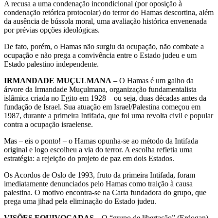
A recusa a uma condenação incondicional (por oposição à
condenação retórica protocolar) do terror do Hamas descortina, além
da ausência de bússola moral, uma avaliação histórica envenenada
por prévias opções ideológicas.
De fato, porém, o Hamas não surgiu da ocupação, não combate a
ocupação e não prega a convivência entre o Estado judeu e um
Estado palestino independente.
IRMANDADE MUÇULMANA
– O Hamas é um galho da
árvore da Irmandade Muçulmana, organização fundamentalista
islâmica criada no Egito em 1928 – ou seja, duas décadas antes da
fundação de Israel. Sua atuação em Israel/Palestina começou em
1987, durante a primeira Intifada, que foi uma revolta civil e popular
contra a ocupação israelense.
Mas – eis o ponto! – o Hamas opunha-se ao método da Intifada
original e logo escolheu a via do terror. A escolha refletia uma
estratégia: a rejeição do projeto de paz em dois Estados.
Os Acordos de Oslo de 1993, fruto da primeira Intifada, foram
imediatamente denunciados pelo Hamas como traição à causa
palestina. O motivo encontra-se na Carta fundadora do grupo, que
prega uma jihad pela eliminação do Estado judeu.
VISÕES EQUIVOCADAS
– O “grupo de libertação” (Erdogan)