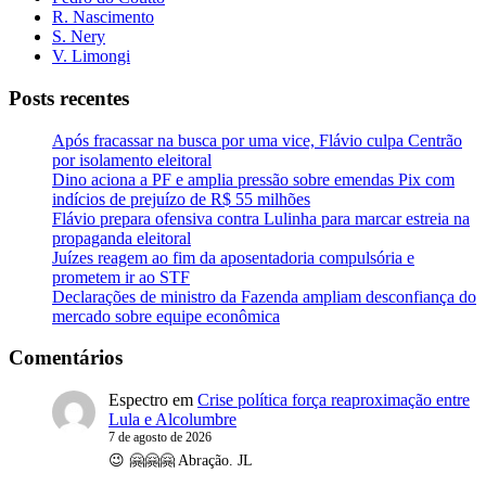
R. Nascimento
S. Nery
V. Limongi
Posts recentes
Após fracassar na busca por uma vice, Flávio culpa Centrão
por isolamento eleitoral
Dino aciona a PF e amplia pressão sobre emendas Pix com
indícios de prejuízo de R$ 55 milhões
Flávio prepara ofensiva contra Lulinha para marcar estreia na
propaganda eleitoral
Juízes reagem ao fim da aposentadoria compulsória e
prometem ir ao STF
Declarações de ministro da Fazenda ampliam desconfiança do
mercado sobre equipe econômica
Comentários
Espectro
em
Crise política força reaproximação entre
Lula e Alcolumbre
7 de agosto de 2026
😉 🤗🤗🤗 Abração. JL