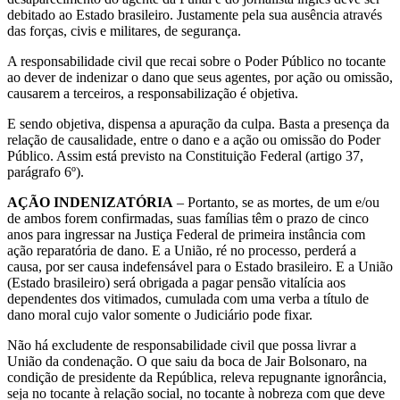
debitado ao Estado brasileiro. Justamente pela sua ausência através
das forças, civis e militares, de segurança.
A responsabilidade civil que recai sobre o Poder Público no tocante
ao dever de indenizar o dano que seus agentes, por ação ou omissão,
causarem a terceiros, a responsabilização é objetiva.
E sendo objetiva, dispensa a apuração da culpa. Basta a presença da
relação de causalidade, entre o dano e a ação ou omissão do Poder
Público. Assim está previsto na Constituição Federal (artigo 37,
parágrafo 6º).
AÇÃO INDENIZATÓRIA
– Portanto, se as mortes, de um e/ou
de ambos forem confirmadas, suas famílias têm o prazo de cinco
anos para ingressar na Justiça Federal de primeira instância com
ação reparatória de dano. E a União, ré no processo, perderá a
causa, por ser causa indefensável para o Estado brasileiro. E a União
(Estado brasileiro) será obrigada a pagar pensão vitalícia aos
dependentes dos vitimados, cumulada com uma verba a título de
dano moral cujo valor somente o Judiciário pode fixar.
Não há excludente de responsabilidade civil que possa livrar a
União da condenação. O que saiu da boca de Jair Bolsonaro, na
condição de presidente da República, releva repugnante ignorância,
seja no tocante à relação social, no tocante à nobreza com que deve