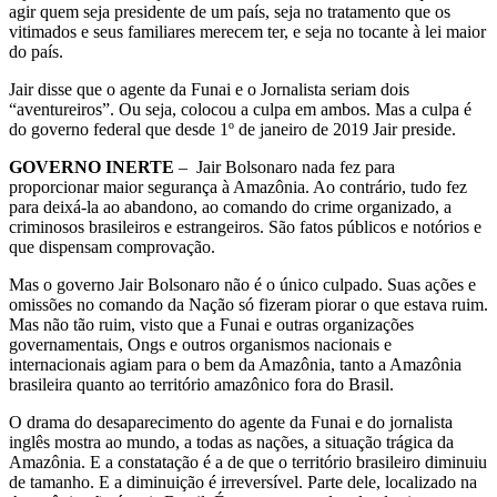
agir quem seja presidente de um país, seja no tratamento que os
vitimados e seus familiares merecem ter, e seja no tocante à lei maior
do país.
Jair disse que o agente da Funai e o Jornalista seriam dois
“aventureiros”. Ou seja, colocou a culpa em ambos. Mas a culpa é
do governo federal que desde 1º de janeiro de 2019 Jair preside.
GOVERNO INERTE
– Jair Bolsonaro nada fez para
proporcionar maior segurança à Amazônia. Ao contrário, tudo fez
para deixá-la ao abandono, ao comando do crime organizado, a
criminosos brasileiros e estrangeiros. São fatos públicos e notórios e
que dispensam comprovação.
Mas o governo Jair Bolsonaro não é o único culpado. Suas ações e
omissões no comando da Nação só fizeram piorar o que estava ruim.
Mas não tão ruim, visto que a Funai e outras organizações
governamentais, Ongs e outros organismos nacionais e
internacionais agiam para o bem da Amazônia, tanto a Amazônia
brasileira quanto ao território amazônico fora do Brasil.
O drama do desaparecimento do agente da Funai e do jornalista
inglês mostra ao mundo, a todas as nações, a situação trágica da
Amazônia. E a constatação é a de que o território brasileiro diminuiu
de tamanho. E a diminuição é irreversível. Parte dele, localizado na