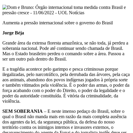
Email
Aumenta a pressão internacional sobre o governo do Brasil
Jorge Béja
Grande área da extensa floresta amazônica, se não toda, já perdeu a
soberania nacional. Pode até continuar sendo chamada de Brasil.
Mas o Estado brasileiro perdeu o comando sobre a área. Passou a
ser um outro país dentro do Brasil.
E a tragédia acontece pelo garimpo e pesca criminosas porque
ilegalizadas, pelo narcotráfico, pela derrubada das árvores, pela caça
aos animais, abandono dos povos indígenas jogados à própria sorte
e também vitimados pela violência. É o poder das armas, o poder da
força acabando com o poder do Direito, o poder da legalidade e o
poder da autoridade constituída. É vitória da criminalidade, da
violência.
SEM SOBERANIA
– E neste imenso pedaço do Brasil, sobre o
qual o Brasil não manda mais em razão da mais completa ausência
dos agentes da lei, da segurança pública, da defesa do nosso
território contra os inimigos internos e invasores externos, o
desaparecimento do agente da Funai e do jornalista inglês deve ser