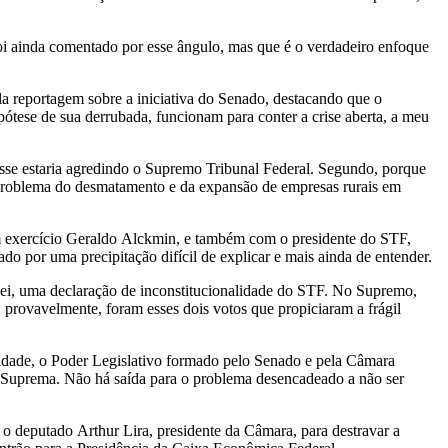
oi ainda comentado por esse ângulo, mas que é o verdadeiro enfoque
a reportagem sobre a iniciativa do Senado, destacando que o
pótese de sua derrubada, funcionam para conter a crise aberta, a meu
asse estaria agredindo o Supremo Tribunal Federal. Segundo, porque
o problema do desmatamento e da expansão de empresas rurais em
em exercício Geraldo Alckmin, e também com o presidente do STF,
 por uma precipitação difícil de explicar e mais ainda de entender.
lei, uma declaração de inconstitucionalidade do STF. No Supremo,
rovavelmente, foram esses dois votos que propiciaram a frágil
lidade, o Poder Legislativo formado pelo Senado e pela Câmara
te Suprema. Não há saída para o problema desencadeado a não ser
deputado Arthur Lira, presidente da Câmara, para destravar a