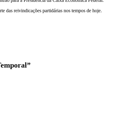
ntrão para a Presidência da Caixa Econômica Federal.
e das reivindicações partidárias nos tempos de hoje.
 Temporal
”