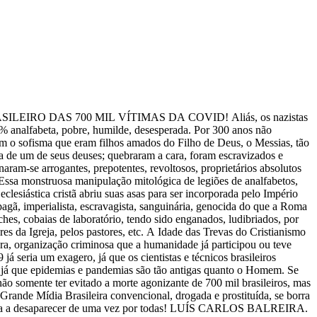
O DAS 700 MIL VÍTIMAS DA COVID! Aliás, os nazistas
0% analfabeta, pobre, humilde, desesperada. Por 300 anos não
m o sofisma que eram filhos amados do Filho de Deus, o Messias, tão
a de um de seus deuses; quebraram a cara, foram escravizados e
aram-se arrogantes, prepotentes, revoltosos, proprietários absolutos
 Essa monstruosa manipulação mitológica de legiões de analfabetos,
 eclesiástica cristã abriu suas asas para ser incorporada pelo Império
pagã, imperialista, escravagista, sanguinária, genocida do que a Roma
oches, cobaias de laboratório, tendo sido enganados, ludibriados, por
res da Igreja, pelos pastores, etc. A Idade das Trevas do Cristianismo
dora, organização criminosa que a humanidade já participou ou teve
á seria um exagero, já que os cientistas e técnicos brasileiros
 já que epidemias e pandemias são tão antigas quanto o Homem. Se
 não somente ter evitado a morte agonizante de 700 mil brasileiros, mas
 Grande Mídia Brasileira convencional, drogada e prostituída, se borra
de uma vez por todas! LUÍS CARLOS BALREIRA.