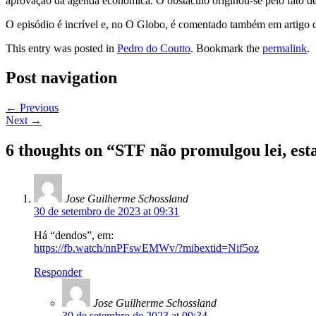
aprovação da agenda econômica. O obstáculo originou-se pelo fato de
O episódio é incrível e, no O Globo, é comentado também em artigo d
This entry was posted in
Pedro do Coutto
. Bookmark the
permalink
.
Post navigation
←
Previous
Next
→
6 thoughts on “
STF não promulgou lei, est
Jose Guilherme Schossland
30 de setembro de 2023 at 09:31
Há “dendos”, em:
https://fb.watch/nnPFswEMWv/?mibextid=Nif5oz
Responder
Jose Guilherme Schossland
30 de setembro de 2023 at 09:34