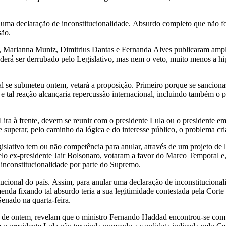
 uma declaração de inconstitucionalidade. Absurdo completo que não f
são.
i, Marianna Muniz, Dimitrius Dantas e Fernanda Alves publicaram ampl
oderá ser derrubado pelo Legislativo, mas nem o veto, muito menos a hi
al se submeteu ontem, vetará a proposição. Primeiro porque se sancion
e tal reação alcançaria repercussão internacional, incluindo também 
ra à frente, devem se reunir com o presidente Lula ou o presidente 
rar, pelo caminho da lógica e do interesse público, o problema criado
slativo tem ou não competência para anular, através de um projeto de 
ex-presidente Jair Bolsonaro, votaram a favor do Marco Temporal e, p
 inconstitucionalidade por parte do Supremo.
ucional do país. Assim, para anular uma declaração de inconstituciona
menda fixando tal absurdo teria a sua legitimidade contestada pela Cor
enado na quarta-feira.
de ontem, revelam que o ministro Fernando Haddad encontrou-se com o 