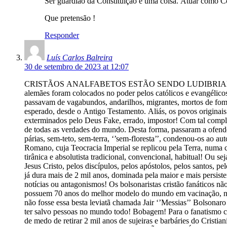
Ser guardião da Constituição é uma coisa. Atuar como Con
Que pretensão !
Responder
Luís Carlos Balreira
30 de setembro de 2023 at 12:07
CRISTÃOS ANALFABETOS ESTÃO SENDO LUDIBRIADOS 
alemães foram colocados no poder pelos católicos e evangélicos
passavam de vagabundos, andarilhos, migrantes, mortos de fome
esperado, desde o Antigo Testamento. Aliás, os povos originai
exterminados pelo Deus Fake, errado, impostor! Com tal complexo
de todas as verdades do mundo. Desta forma, passaram a ofende
párias, sem-teto, sem-terra, ‘’sem-floresta’’, condenou-os ao aut
Romano, cuja Teocracia Imperial se replicou pela Terra, numa cl
tirânica e absolutista tradicional, convencional, habitual! Ou se
Jesus Cristo, pelos discípulos, pelos apóstolos, pelos santos, p
já dura mais de 2 mil anos, dominada pela maior e mais persiste
notícias ou antagonismos! Os bolsonaristas cristão fanáticos nã
possuem 70 anos do melhor modelo do mundo em vacinação, não 
não fosse essa besta leviatã chamada Jair ‘’Messias’’ Bolsonaro 
ter salvo pessoas no mundo todo! Bobagem! Para o fanatismo cris
de medo de retirar 2 mil anos de sujeiras e barbáries do Cristianismo 