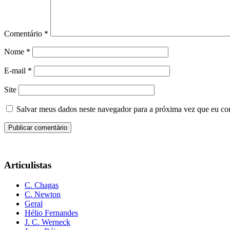
Comentário
*
Nome
*
E-mail
*
Site
Salvar meus dados neste navegador para a próxima vez que eu co
Articulistas
C. Chagas
C. Newton
Geral
Hélio Fernandes
J. C. Werneck