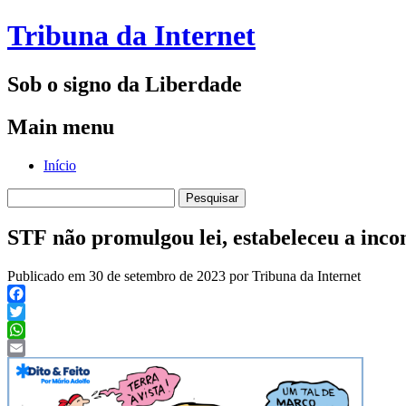
Tribuna da Internet
Sob o signo da Liberdade
Main menu
Skip
Início
to
Pesquisar
content
por:
STF não promulgou lei, estabeleceu a inc
Publicado em 30 de setembro de 2023 por Tribuna da Internet
Facebook
Twitter
WhatsApp
Email