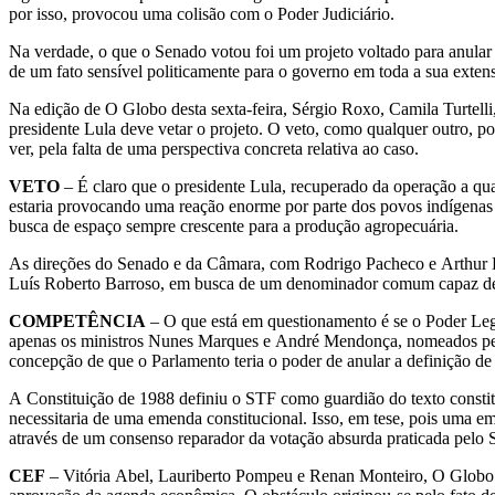
por isso, provocou uma colisão com o Poder Judiciário.
Na verdade, o que o Senado votou foi um projeto voltado para anular
de um fato sensível politicamente para o governo em toda a sua exten
Na edição de O Globo desta sexta-feira, Sérgio Roxo, Camila Turtell
presidente Lula deve vetar o projeto. O veto, como qualquer outro, p
ver, pela falta de uma perspectiva concreta relativa ao caso.
VETO
– É claro que o presidente Lula, recuperado da operação a qu
estaria provocando uma reação enorme por parte dos povos indígenas 
busca de espaço sempre crescente para a produção agropecuária.
As direções do Senado e da Câmara, com Rodrigo Pacheco e Arthur Li
Luís Roberto Barroso, em busca de um denominador comum capaz de supe
COMPETÊNCIA
– O que está em questionamento é se o Poder Legi
apenas os ministros Nunes Marques e André Mendonça, nomeados pelo 
concepção de que o Parlamento teria o poder de anular a definição de
A Constituição de 1988 definiu o STF como guardião do texto constit
necessitaria de uma emenda constitucional. Isso, em tese, pois uma e
através de um consenso reparador da votação absurda praticada pelo S
CEF
– Vitória Abel, Lauriberto Pompeu e Renan Monteiro, O Globo 