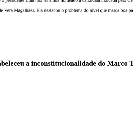
 o presidente Lula não ter ainda nomeado a candidata indicada pelo Ce
e Vera Magalhães. Ela destacou o problema do nível que marca boa part
abeleceu a inconstitucionalidade do Marco