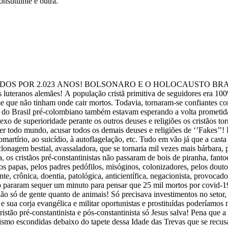
stituinte é outra.
POR 2.023 ANOS! BOLSONARO E O HOLOCAUSTO BRASILEIR
 luteranos alemães! A população cristã primitiva de seguidores era 10
 que não tinham onde cair mortos. Todavia, tornaram-se confiantes co
s do Brasil pré-colombiano também estavam esperando a volta prometid
 de superioridade perante os outros deuses e religiões os cristãos torn
r todo mundo, acusar todos os demais deuses e religiões de ‘’Fakes’’!
omartírio, ao suicídio, à autoflagelação, etc. Tudo em vão já que a casta
onagem bestial, avassaladora, que se tornaria mil vezes mais bárbara, 
ja, os cristãos pré-constantinistas não passaram de bois de piranha, fant
elos papas, pelos padres pedófilos, misóginos, colonizadores, pelos douto
nte, crônica, doentia, patológica, anticientífica, negacionista, provoca
o pararam sequer um minuto para pensar que 25 mil mortos por covid-19 j
só de gente quanto de animais! Só precisava investimentos no setor,
e sua corja evangélica e militar oportunistas e prostituídas poderíamos
tão pré-constantinista e pós-constantinista só Jesus salva! Pena que a
escondidas debaixo do tapete dessa Idade das Trevas que se recusa a desaparecer 