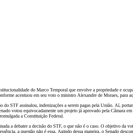
titucionalidade do Marco Temporal que envolve a propriedade e ocupaç
onforme acentuou em seu voto o ministro Alexandre de Moraes, para aqu
o do STF assinalou, indenizações a serem pagas pela União. Aí, porta
Senado votou equivocadamente um projeto já aprovado pela Câmara em 
promulgada a Constituição Federal.
nada a debater a decisão do STF, o que não é o caso. O objetivo da v
ssência, a questão não é essa. Agindo dessa maneira, o Senado descon