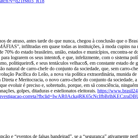
/watch?v=q21rM03_R18
aso, antes tarde do que nunca, chegou à conclusão que o Brasil da r
ÁFIAS”, infiltradas em quase todas as instituições, à moda cupins na m
e 70% do estado brasileiro, união, estados e municípios, encontra-se d
 para lograrem os seus intento$, e que, infelizmente, com o sistema polít
smo, politiqueiro$, e seus tentáculos velhaco$, em constante estado de 
 natural de carro-chefe do conjunto da sociedade, que, sem carro-chefe
ção Pacífica do Leão, a nova via política extraordinária, munida de pr
ireta e Meritocracia, o novo carro-chefe do conjunto da sociedade, a 
orque evoluir é preciso e, sobretudo, porque, em sã consciência, ning
ações, golpes, ditaduras e estelionatos eleitorais.
https://www.brasil24
nha-de-investigacao-correta?fbclid=IwAR0AckajRK65cNcIfbBrlhKEC
ção e “eventos de falsas bandeirad”, se a “segurança” ativamente perfe