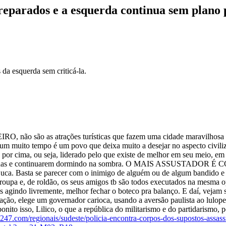
reparados e a esquerda continua sem plano
da esquerda sem criticá-la.
o as atrações turísticas que fazem uma cidade maravilhosa mas is
algum muito tempo é um povo que deixa muito a desejar no aspecto civili
por cima, ou seja, liderado pelo que existe de melhor em seu meio, em 
as bandidas e continuarem dormindo na sombra. O MAIS ASSUST
juca. Basta se parecer com o inimigo de alguém ou de algum bandido e 
roupa e, de roldão, os seus amigos tb são todos executados na mesma op
 agindo livremente, melhor fechar o boteco pra balanço. E daí, vejam s
deração, elege um governador carioca, usando a aversão paulista ao lu
onito isso, Lilico, o que a república do militarismo e do partidarismo, 
l247.com/regionais/sudeste/policia-encontra-corpos-dos-supostos-assass