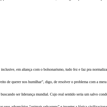
 inclusive, em aliança com o bolsonarismo, tudo fez e faz pra normalizar
eito de querer nos humilhar”, digo, de resolver o problema com a mera
uscando ser liderança mundial. Cujo real sentido seria um salvo conduto
nar seus adversários “animais selvagens” e inverter a lógica civilizacion