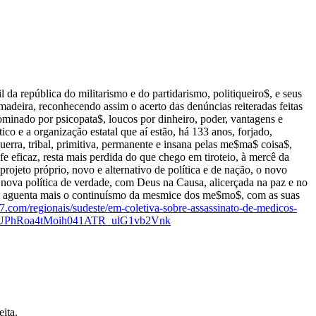
epública do militarismo e do partidarismo, politiqueiro$, e seus
adeira, reconhecendo assim o acerto das denúncias reiteradas feitas
ominado por psicopata$, loucos por dinheiro, poder, vantagens e
ico e a organização estatal que aí estão, há 133 anos, forjado,
guerra, tribal, primitiva, permanente e insana pelas me$ma$ coisa$,
 eficaz, resta mais perdida do que chego em tiroteio, à mercê da
ojeto próprio, novo e alternativo de política e de nação, o novo
nova política de verdade, com Deus na Causa, alicerçada na paz e no
uém aguenta mais o continuísmo da mesmice dos me$mo$, com as suas
7.com/regionais/sudeste/em-coletiva-sobre-assassinato-de-medicos-
zraDBUPhRoa4tMoih041ATR_ulG1vb2Vnk
ita.