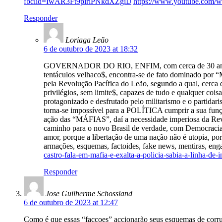
fbclid=IwAR3Ft9piriPNkdXZgiIJ
https://www.youtube.com
Responder
Loriaga Leão
6 de outubro de 2023 at 18:32
GOVERNADOR DO RIO, ENFIM, com cerca de 30 anos de atr
tentáculos velhaco$, encontra-se de fato dominado por “M
pela Revolução Pacífica do Leão, segundo a qual, cerca d
privilégios, sem limite$, capazes de tudo e qualquer coisa
protagonizado e desfrutado pelo militarismo e o partidari
torna-se impossível para a POLÍTICA cumprir a sua função
ação das “MÁFIAS”, daí a necessidade imperiosa da Revolu
caminho para o novo Brasil de verdade, com Democracia D
amor, porque a libertação de uma nação não é utopia, p
armações, esquemas, factoides, fake news, mentiras, engan
castro-fala-em-mafia-e-exalta-a-policia-sabia-a-li
Responder
Jose Guilherme Schossland
6 de outubro de 2023 at 12:47
Como é que essas “facçoes” accionarão seus esquemas de corrup