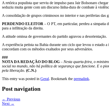
A retórica populista que serviu de impulso para Jair Bolsonaro chegar 
seduziu muita gente com um discurso linha-dura de combate à violên
A consolidação de grupos criminosos no interior e nas periferias das g
PERDENDO ELEITOR
– O PT, em particular, perdeu a simpatia d
para a infiltração da direita.
A atitude omissa de governantes do partido agravou a desorientação.
A experiência petista na Bahia durante um ciclo que levou o estado a 
concordam com os métodos exaltados por seus adversários.
###
NOTA DA REDAÇÃO DO BLOG
–
Nesta quarta-feira, o minist
social no mundo, não há política de segurança que funcione. E o pi
pela liberação.
(C.N.)
This entry was posted in
Geral
. Bookmark the
permalink
.
Post navigation
←
Previous
Next
→