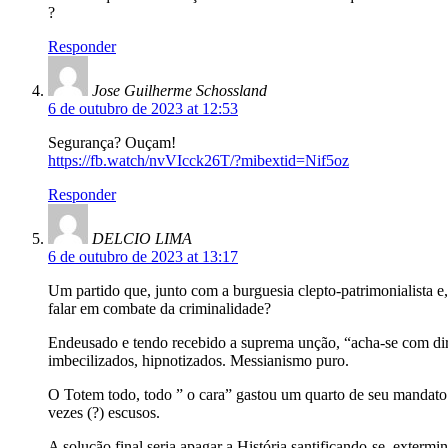
?
Responder
Jose Guilherme Schossland
6 de outubro de 2023 at 12:53
Segurança? Ouçam!
https://fb.watch/nvVIcck26T/?mibextid=Nif5oz
Responder
DELCIO LIMA
6 de outubro de 2023 at 13:17
Um partido que, junto com a burguesia clepto-patrimonialista e,
falar em combate da criminalidade?
Endeusado e tendo recebido a suprema unção, “acha-se com dir
imbecilizados, hipnotizados. Messianismo puro.
O Totem todo, todo ” o cara” gastou um quarto de seu mandato b
vezes (?) escusos.
A solução final seria apagar a História santificando-se, extermi