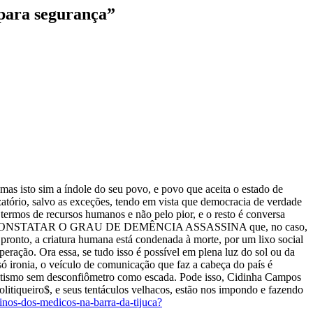
 para segurança
”
to sim a índole do seu povo, e povo que aceita o estado de
zatório, salvo as exceções, tendo em vista que democracia de verdade
termos de recursos humanos e não pelo pior, e o resto é conversa
ADOR É CONSTATAR O GRAU DE DEMÊNCIA ASSASSINA que, no caso,
pronto, a criatura humana está condenada à morte, por um lixo social
eração. Ora essa, se tudo isso é possível em plena luz do sol ou da
ó ironia, o veículo de comunicação que faz a cabeça do país é
lopetismo sem desconfiômetro como escada. Pode isso, Cidinha Campos
politiqueiro$, e seus tentáculos velhacos, estão nos impondo e fazendo
inos-dos-medicos-na-barra-da-tijuca?