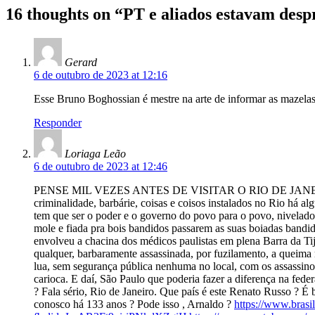
16 thoughts on “
PT e aliados estavam desp
Gerard
6 de outubro de 2023 at 12:16
Esse Bruno Boghossian é mestre na arte de informar as mazelas 
Responder
Loriaga Leão
6 de outubro de 2023 at 12:46
PENSE MIL VEZES ANTES DE VISITAR O RIO DE JANEIRO, não sã
criminalidade, barbárie, coisas e coisos instalados no Rio há 
tem que ser o poder e o governo do povo para o povo, nivelado 
mole e fiada pra bois bandidos passarem as suas boiad
envolveu a chacina dos médicos paulistas em plena Barra da Ti
qualquer, barbaramente assassinada, por fuzilamento, a queima 
lua, sem segurança pública nenhuma no local, com os assassinos
carioca. E daí, São Paulo que poderia fazer a diferença na fe
? Fala sério, Rio de Janeiro. Que país é este Renato Russo ? É b
conosco há 133 anos ? Pode isso , Arnaldo ?
https://www.brasi