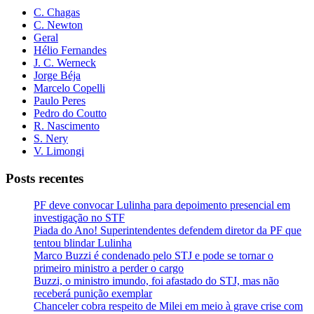
C. Chagas
C. Newton
Geral
Hélio Fernandes
J. C. Werneck
Jorge Béja
Marcelo Copelli
Paulo Peres
Pedro do Coutto
R. Nascimento
S. Nery
V. Limongi
Posts recentes
PF deve convocar Lulinha para depoimento presencial em
investigação no STF
Piada do Ano! Superintendentes defendem diretor da PF que
tentou blindar Lulinha
Marco Buzzi é condenado pelo STJ e pode se tornar o
primeiro ministro a perder o cargo
Buzzi, o ministro imundo, foi afastado do STJ, mas não
receberá punição exemplar
Chanceler cobra respeito de Milei em meio à grave crise com