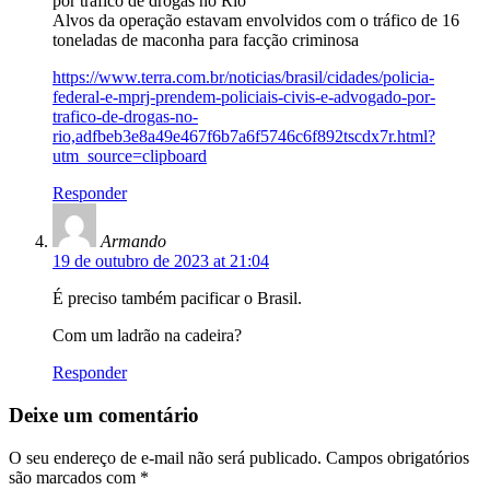
por tráfico de drogas no Rio
Alvos da operação estavam envolvidos com o tráfico de 16
toneladas de maconha para facção criminosa
https://www.terra.com.br/noticias/brasil/cidades/policia-
federal-e-mprj-prendem-policiais-civis-e-advogado-por-
trafico-de-drogas-no-
rio,adfbeb3e8a49e467f6b7a6f5746c6f892tscdx7r.html?
utm_source=clipboard
Responder
Armando
19 de outubro de 2023 at 21:04
É preciso também pacificar o Brasil.
Com um ladrão na cadeira?
Responder
Deixe um comentário
O seu endereço de e-mail não será publicado.
Campos obrigatórios
são marcados com
*