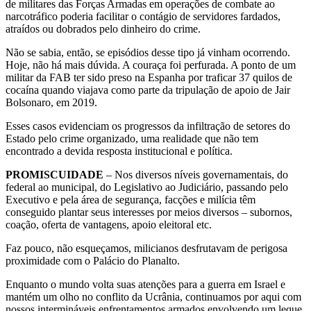
de militares das Forças Armadas em operações de combate ao
narcotráfico poderia facilitar o contágio de servidores fardados,
atraídos ou dobrados pelo dinheiro do crime.
Não se sabia, então, se episódios desse tipo já vinham ocorrendo.
Hoje, não há mais dúvida. A couraça foi perfurada. A ponto de um
militar da FAB ter sido preso na Espanha por traficar 37 quilos de
cocaína quando viajava como parte da tripulação de apoio de Jair
Bolsonaro, em 2019.
Esses casos evidenciam os progressos da infiltração de setores do
Estado pelo crime organizado, uma realidade que não tem
encontrado a devida resposta institucional e política.
PROMISCUIDADE
– Nos diversos níveis governamentais, do
federal ao municipal, do Legislativo ao Judiciário, passando pelo
Executivo e pela área de segurança, facções e milícia têm
conseguido plantar seus interesses por meios diversos – subornos,
coação, oferta de vantagens, apoio eleitoral etc.
Faz pouco, não esqueçamos, milicianos desfrutavam de perigosa
proximidade com o Palácio do Planalto.
Enquanto o mundo volta suas atenções para a guerra em Israel e
mantém um olho no conflito da Ucrânia, continuamos por aqui com
nossos intermináveis enfrentamentos armados envolvendo um leque