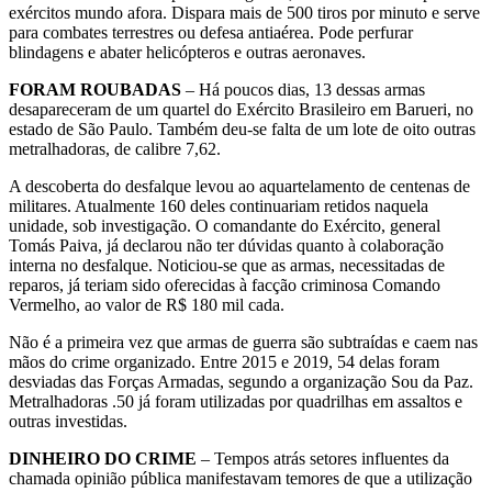
exércitos mundo afora. Dispara mais de 500 tiros por minuto e serve
para combates terrestres ou defesa antiaérea. Pode perfurar
blindagens e abater helicópteros e outras aeronaves.
FORAM ROUBADAS
– Há poucos dias, 13 dessas armas
desapareceram de um quartel do Exército Brasileiro em Barueri, no
estado de São Paulo. Também deu-se falta de um lote de oito outras
metralhadoras, de calibre 7,62.
A descoberta do desfalque levou ao aquartelamento de centenas de
militares. Atualmente 160 deles continuariam retidos naquela
unidade, sob investigação. O comandante do Exército, general
Tomás Paiva, já declarou não ter dúvidas quanto à colaboração
interna no desfalque. Noticiou-se que as armas, necessitadas de
reparos, já teriam sido oferecidas à facção criminosa Comando
Vermelho, ao valor de R$ 180 mil cada.
Não é a primeira vez que armas de guerra são subtraídas e caem nas
mãos do crime organizado. Entre 2015 e 2019, 54 delas foram
desviadas das Forças Armadas, segundo a organização Sou da Paz.
Metralhadoras .50 já foram utilizadas por quadrilhas em assaltos e
outras investidas.
DINHEIRO DO CRIME
– Tempos atrás setores influentes da
chamada opinião pública manifestavam temores de que a utilização