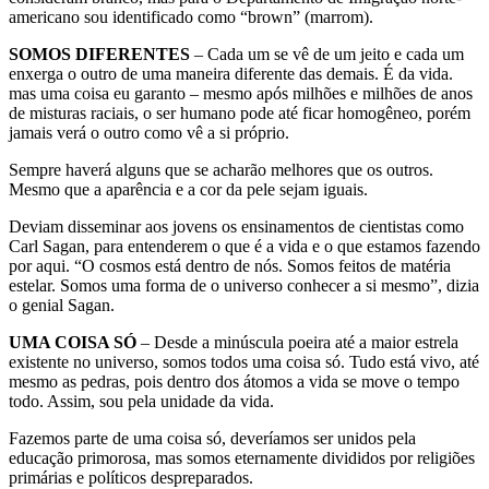
americano sou identificado como “brown” (marrom).
SOMOS DIFERENTES
– Cada um se vê de um jeito e cada um
enxerga o outro de uma maneira diferente das demais. É da vida.
mas uma coisa eu garanto – mesmo após milhões e milhões de anos
de misturas raciais, o ser humano pode até ficar homogêneo, porém
jamais verá o outro como vê a si próprio.
Sempre haverá alguns que se acharão melhores que os outros.
Mesmo que a aparência e a cor da pele sejam iguais.
Deviam disseminar aos jovens os ensinamentos de cientistas como
Carl Sagan, para entenderem o que é a vida e o que estamos fazendo
por aqui. “O cosmos está dentro de nós. Somos feitos de matéria
estelar. Somos uma forma de o universo conhecer a si mesmo”, dizia
o genial Sagan.
UMA COISA SÓ
– Desde a minúscula poeira até a maior estrela
existente no universo, somos todos uma coisa só. Tudo está vivo, até
mesmo as pedras, pois dentro dos átomos a vida se move o tempo
todo. Assim, sou pela unidade da vida.
Fazemos parte de uma coisa só, deveríamos ser unidos pela
educação primorosa, mas somos eternamente divididos por religiões
primárias e políticos despreparados.