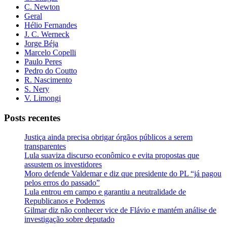
C. Newton
Geral
Hélio Fernandes
J. C. Werneck
Jorge Béja
Marcelo Copelli
Paulo Peres
Pedro do Coutto
R. Nascimento
S. Nery
V. Limongi
Posts recentes
Justiça ainda precisa obrigar órgãos públicos a serem
transparentes
Lula suaviza discurso econômico e evita propostas que
assustem os investidores
Moro defende Valdemar e diz que presidente do PL “já pagou
pelos erros do passado”
Lula entrou em campo e garantiu a neutralidade de
Republicanos e Podemos
Gilmar diz não conhecer vice de Flávio e mantém análise de
investigação sobre deputado