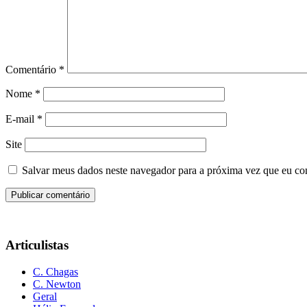
Comentário
*
Nome
*
E-mail
*
Site
Salvar meus dados neste navegador para a próxima vez que eu co
Articulistas
C. Chagas
C. Newton
Geral