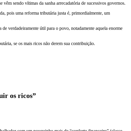
que vêm sendo vítimas da sanha arrecadatória de sucessivos governos.
nda, pois uma reforma tributária justa é, primordialmente, um
a de verdadeiramente útil para o povo, notadamente aquela enorme
utária, se os mais ricos não derem sua contribuição.
uir os ricos
”
abalhador com um pouquinho mais de “conforto financeiro” (classe