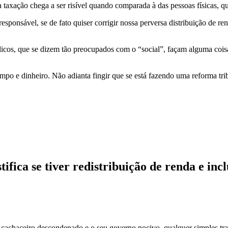
 a taxação chega a ser risível quando comparada à das pessoas físicas, 
responsável, se de fato quiser corrigir nossa perversa distribuição de re
icos, que se dizem tão preocupados com o “social”, façam alguma cois
mpo e dinheiro. Não adianta fingir que se está fazendo uma reforma trib
ifica se tiver redistribuição de renda e incl
 cachaceiro descondenado e o seu governo nocivo, qualquer simples tr