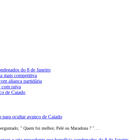
ondenados do 8 de Janeiro
ta mais competitiva
com aliança partidária
e com raiva
nço de Caiado
o para ocultar avanço de Caiado
 perguntado; " Quem foi melhor, Pelé ou Maradona ? ".…
raes e cria precedente que beneficia condenados do 8 de Janeiro