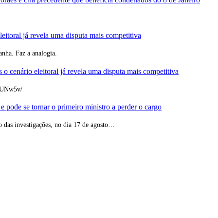
leitoral já revela uma disputa mais competitiva
anha. Faz a analogia.
 o cenário eleitoral já revela uma disputa mais competitiva
2wUNw5v/
pode se tornar o primeiro ministro a perder o cargo
o das investigações, no dia 17 de agosto…