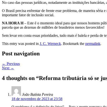
No caso das pessoas jurídicas, notadamente as instituições bancárias,
O Brasil precisa enfrentar de frente esse problema, de maneira séria e 
importante fator de inclusão social.
NA HORA H
– Este é o momento ideal para que nossos homens públ
parcela que as dezenas de milhões de brasileiros menos favorecidos!
Sem levar em conta essas prioridades, tudo mais é balela e perda de te
This entry was posted in
J. C. Werneck
. Bookmark the
permalink
.
Post navigation
←
Previous
Next
→
4 thoughts on “
Reforma tributária só se just
João Batista Pereira
18 de novembro de 2023 at 23:58
O problema é a definição de “rico”… Para a mente perversa do