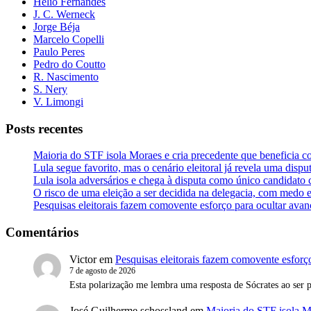
Hélio Fernandes
J. C. Werneck
Jorge Béja
Marcelo Copelli
Paulo Peres
Pedro do Coutto
R. Nascimento
S. Nery
V. Limongi
Posts recentes
Maioria do STF isola Moraes e cria precedente que beneficia c
Lula segue favorito, mas o cenário eleitoral já revela uma dispu
Lula isola adversários e chega à disputa como único candidato 
O risco de uma eleição a ser decidida na delegacia, com medo 
Pesquisas eleitorais fazem comovente esforço para ocultar ava
Comentários
Victor
em
Pesquisas eleitorais fazem comovente esforç
7 de agosto de 2026
Esta polarização me lembra uma resposta de Sócrates ao ser
José Guilherme schossland
em
Maioria do STF isola Mo